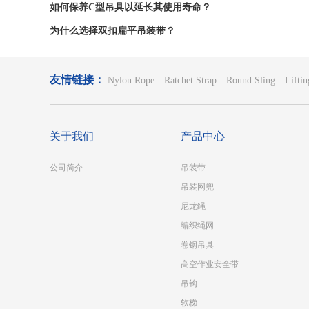
补偿吊点偏差
如何保养C型吊具以延长其使用寿命？
为什么选择双扣扁平吊装带？
友情链接：
Nylon Rope
Ratchet Strap
Round Sling
Lifti
关于我们
产品中心
公司简介
吊装带
吊装网兜
尼龙绳
编织绳网
卷钢吊具
高空作业安全带
吊钩
软梯