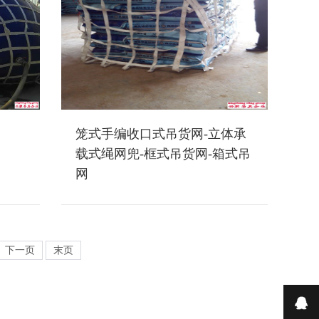
笼式手编收口式吊货网-立体承
载式绳网兜-框式吊货网-箱式吊
网
下一页
末页
在