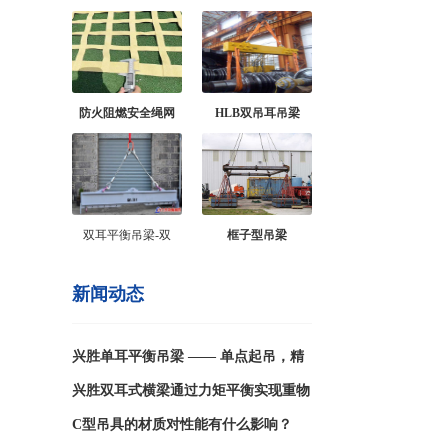
防火阻燃安全绳网
HLB双吊耳吊梁
双耳平衡吊梁-双
框子型吊梁
新闻动态
兴胜单耳平衡吊梁 —— 单点起吊，精
准平衡重载吊运
兴胜双耳式横梁通过力矩平衡实现重物
平稳吊运,双侧对称吊耳协同作用,自动
C型吊具的材质对性能有什么影响？