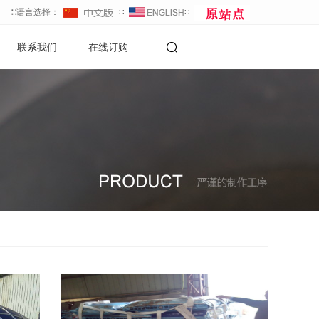
∷语言选择：
∷
∷
联系我们
在线订购