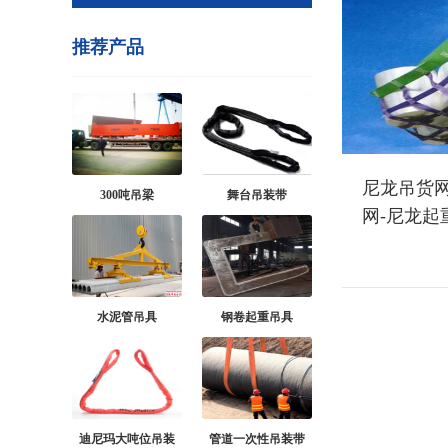
推荐产品
尼龙吊货网
300吨吊梁
舞台吊装带
网-尼龙起
水泥管吊具
钢卷起重吊具
迪尼玛大吨位吊装
管道一次性吊装带