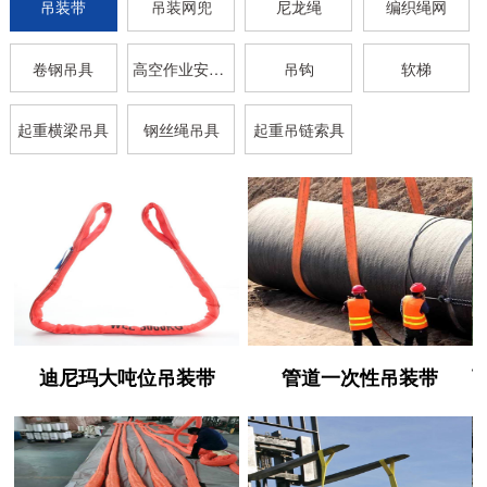
吊装带
吊装网兜
尼龙绳
编织绳网
卷钢吊具
高空作业安全带
吊钩
软梯
起重横梁吊具
钢丝绳吊具
起重吊链索具
迪尼玛大吨位吊装带
管道一次性吊装带