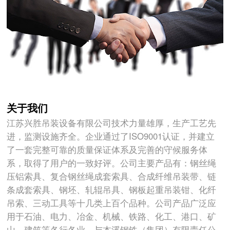
关于我们
江苏兴胜吊装设备有限公司技术力量雄厚，生产工艺先
进，监测设施齐全。企业通过了ISO9001认证，并建立
了一套完整可靠的质量保证体系及完善的守候服务体
系，取得了用户的一致好评。公司主要产品有：钢丝绳
压铝索具、复合钢丝绳成套索具、合成纤维吊装带、链
条成套索具、钢坯、轧辊吊具、钢板起重吊装钳、化纤
吊索、三动工具等十几类上百个品种。公司产品广泛应
用于石油、电力、冶金、机械、铁路、化工、港口、矿
山、建筑等各行各业。与本溪钢铁（集团）有限责任公