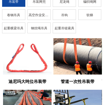
吊装带
吊装网兜
尼龙绳
编织绳网
卷钢吊具
高空作业安全带
吊钩
软梯
起重横梁吊具
钢丝绳吊具
起重吊链索具
迪尼玛大吨位吊装带
管道一次性吊装带