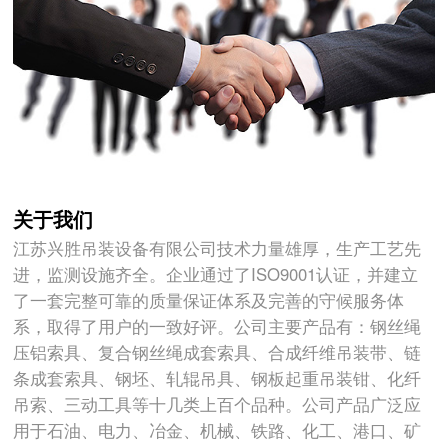
关于我们
江苏兴胜吊装设备有限公司技术力量雄厚，生产工艺先
进，监测设施齐全。企业通过了ISO9001认证，并建立
了一套完整可靠的质量保证体系及完善的守候服务体
系，取得了用户的一致好评。公司主要产品有：钢丝绳
压铝索具、复合钢丝绳成套索具、合成纤维吊装带、链
条成套索具、钢坯、轧辊吊具、钢板起重吊装钳、化纤
吊索、三动工具等十几类上百个品种。公司产品广泛应
用于石油、电力、冶金、机械、铁路、化工、港口、矿