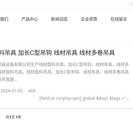
我们
产品中心
新闻动态
企业资质
在线留言
料吊具 加长C型吊钩 线材吊具 线材多卷吊具
吊装设备有限公司生产线材盘料吊具，加长C型吊钩，线材吊具，线材多
线材盘料吊具。线材盘料吊具、加长C型吊钩、线材吊具、线材多卷吊具
吊具是...
2024-01-02
469
[field:id runphp=yes] global $dsql; $tags = ''; $query = "SELECT tag FROM `#@__taglist` WHERE aid='@me' "; $dsql->Execute('tag',$query); while($row = $dsql->GetArray('tag')) { $tags .= "#
共
1
页
1
条