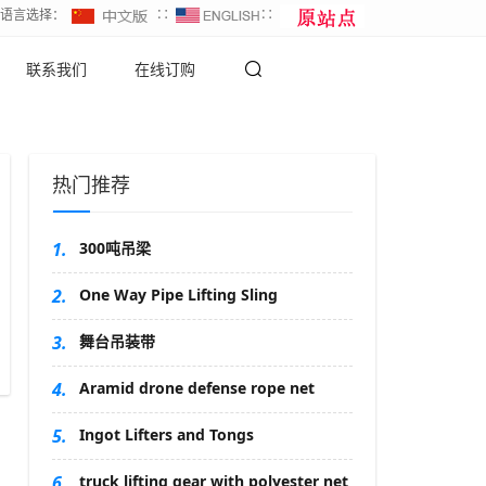
∷语言选择：
∷
∷
联系我们
在线订购
热门推荐
1.
300吨吊梁
2.
One Way Pipe Lifting Sling
3.
舞台吊装带
4.
Aramid drone defense rope net
5.
Ingot Lifters and Tongs
6.
truck lifting gear with polyester net