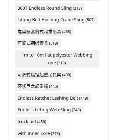
300T Endless Round Sling
(213)
Lifting Belt Hoisting Crane Sling
(507)
螺盘圆套筒式起重吊具
(468)
可调式捆绑索具
(518)
1m to 10m flat polyester Webbing
one
(219)
可调式扁担起重吊具梁
(490)
环状尼龙起重绳
(445)
Endless Ratchet Lashing Belt
(449)
Endless Lifting Web Sling
(240)
truck net
(450)
with inner Core
(273)