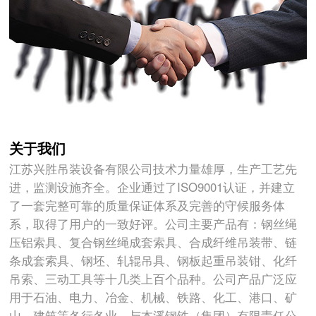
关于我们
江苏兴胜吊装设备有限公司技术力量雄厚，生产工艺先
进，监测设施齐全。企业通过了ISO9001认证，并建立
了一套完整可靠的质量保证体系及完善的守候服务体
系，取得了用户的一致好评。公司主要产品有：钢丝绳
压铝索具、复合钢丝绳成套索具、合成纤维吊装带、链
条成套索具、钢坯、轧辊吊具、钢板起重吊装钳、化纤
吊索、三动工具等十几类上百个品种。公司产品广泛应
用于石油、电力、冶金、机械、铁路、化工、港口、矿
山、建筑等各行各业。与本溪钢铁（集团）有限责任公