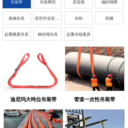
吊装带
吊装网兜
尼龙绳
编织绳网
卷钢吊具
高空作业安全带
吊钩
软梯
起重横梁吊具
钢丝绳吊具
起重吊链索具
迪尼玛大吨位吊装带
管道一次性吊装带