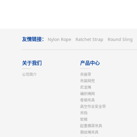
友情链接：
Nylon Rope
Ratchet Strap
Round Sling
关于我们
产品中心
公司简介
吊装带
吊装网兜
尼龙绳
编织绳网
卷钢吊具
高空作业安全带
吊钩
软梯
起重横梁吊具
钢丝绳吊具