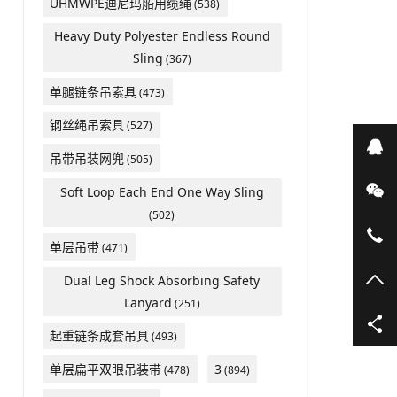
UHMWPE迪尼玛船用缆绳
(538)
Heavy Duty Polyester Endless Round
Sling
(367)
单腿链条吊索具
(473)
钢丝绳吊索具
(527)
在
吊带吊装网兜
(505)
微
Soft Loop Each End One Way Sling
(502)
05
单层吊带
(471)
TO
Dual Leg Shock Absorbing Safety
Lanyard
(251)
起重链条成套吊具
(493)
单层扁平双眼吊装带
3
(478)
(894)