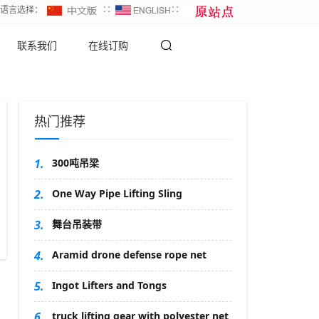
∷语言选择：
∷
∷
联系我们
在线订购
热门推荐
1.
300吨吊梁
2.
One Way Pipe Lifting Sling
3.
舞台吊装带
4.
Aramid drone defense rope net
5.
Ingot Lifters and Tongs
6.
truck lifting gear with polyester net