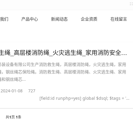
我们
产品中心
新闻动态
企业资质
在线留言
消防救生绳_高层楼消防绳_火灾逃生绳_家用消防安全绳_钢丝绳芯保险绳
吊装设备有限公司生产消防救生绳，高层楼消防绳，火灾逃生绳，家用
绳，钢丝绳芯保险绳。消防救生绳、高层楼消防绳、火灾逃生绳、家用
和钢丝绳芯...
2024-01-08
727
[field:id runphp=yes] global $dsql; $tags = ''; $query = "SELECT tag FROM `#@__taglist` WHERE aid='@me' "; $dsql->Execute('tag',$query); while($row = $dsql->GetArray('tag')) { $tags .= "#
共
1
页
1
条