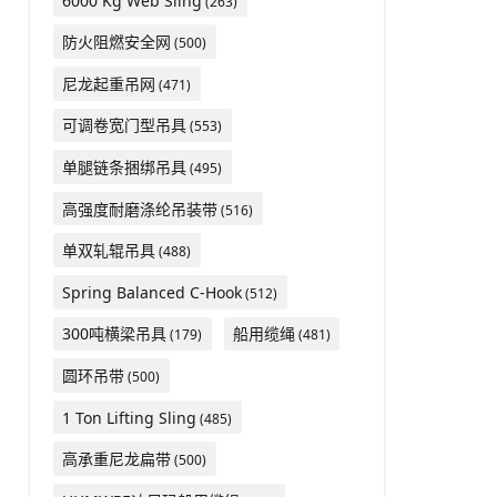
6000 Kg Web Sling
(263)
防火阻燃安全网
(500)
尼龙起重吊网
(471)
可调卷宽门型吊具
(553)
单腿链条捆绑吊具
(495)
高强度耐磨涤纶吊装带
(516)
单双轧辊吊具
(488)
Spring Balanced C-Hook
(512)
300吨横梁吊具
船用缆绳
(179)
(481)
圆环吊带
(500)
1 Ton Lifting Sling
(485)
高承重尼龙扁带
(500)