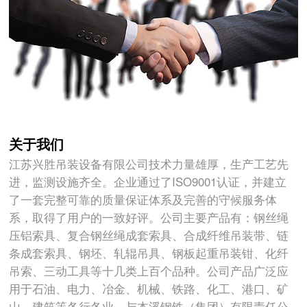
关于我们
江苏兴胜吊装设备有限公司技术力量雄厚，生产工艺先
进，监测设施齐全。企业通过了ISO9001认证，并建立
了一套完整可靠的质量保证体系及完善的守候服务体
系，取得了用户的一致好评。公司主要产品有：钢丝绳
压铝索具、复合钢丝绳成套索具、合成纤维吊装带、链
条成套索具、钢坯、轧辊吊具、钢板起重吊装钳、化纤
吊索、三动工具等十几类上百个品种。公司产品广泛应
用于石油、电力、冶金、机械、铁路、化工、港口、矿
山、建筑等各行各业。与本溪钢铁（集团）有限责任公