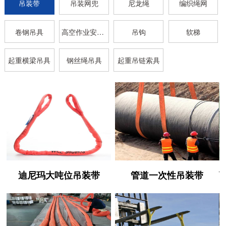
吊装带
吊装网兜
尼龙绳
编织绳网
卷钢吊具
高空作业安全带
吊钩
软梯
起重横梁吊具
钢丝绳吊具
起重吊链索具
迪尼玛大吨位吊装带
管道一次性吊装带