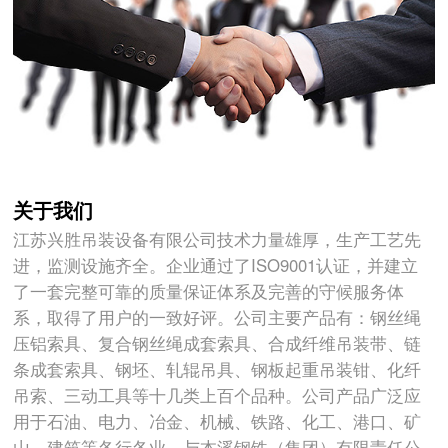
关于我们
江苏兴胜吊装设备有限公司技术力量雄厚，生产工艺先
进，监测设施齐全。企业通过了ISO9001认证，并建立
了一套完整可靠的质量保证体系及完善的守候服务体
系，取得了用户的一致好评。公司主要产品有：钢丝绳
压铝索具、复合钢丝绳成套索具、合成纤维吊装带、链
条成套索具、钢坯、轧辊吊具、钢板起重吊装钳、化纤
吊索、三动工具等十几类上百个品种。公司产品广泛应
用于石油、电力、冶金、机械、铁路、化工、港口、矿
山、建筑等各行各业。与本溪钢铁（集团）有限责任公