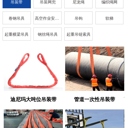
吊装带
吊装网兜
尼龙绳
编织绳网
卷钢吊具
高空作业安全带
吊钩
软梯
起重横梁吊具
钢丝绳吊具
起重吊链索具
迪尼玛大吨位吊装带
管道一次性吊装带