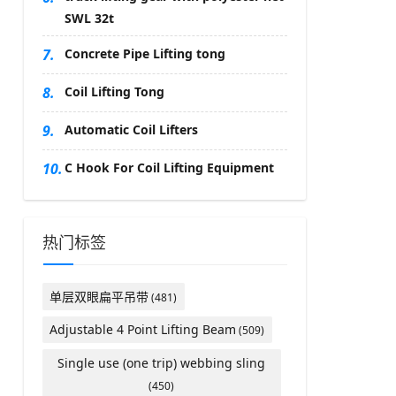
SWL 32t
7.
Concrete Pipe Lifting tong
8.
Coil Lifting Tong
9.
Automatic Coil Lifters
10.
C Hook For Coil Lifting Equipment
热门标签
单层双眼扁平吊带
(481)
Adjustable 4 Point Lifting Beam
(509)
Single use (one trip) webbing sling
(450)