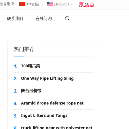
∷语言选择：
∷
∷
联系我们
在线订购
热门推荐
1.
300吨吊梁
2.
One Way Pipe Lifting Sling
3.
舞台吊装带
4.
Aramid drone defense rope net
5.
Ingot Lifters and Tongs
6.
truck lifting gear with polyester net