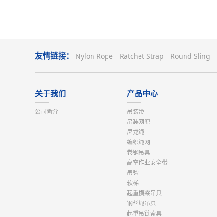
友情链接：
Nylon Rope
Ratchet Strap
Round Sling
关于我们
产品中心
公司简介
吊装带
吊装网兜
尼龙绳
编织绳网
卷钢吊具
高空作业安全带
吊钩
软梯
起重横梁吊具
钢丝绳吊具
起重吊链索具