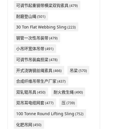
可调节起重钢带横梁双钩索具
(479)
耐磨登山绳
(501)
30 Ton Flat Webbing Sling
(223)
钢管一次性吊装带
(479)
小吊环宽体吊带
(491)
可调节吊装扁担梁
(478)
开式浇铸钢丝绳索具
吊梁
(466)
(570)
合成纤维吊带生产厂家
(437)
双轧辊吊具
耐火救生绳
(450)
(490)
双吊耳电缆网套
压
(477)
(739)
100 Tonne Round Lifting Sling
(752)
化肥吊网
(450)