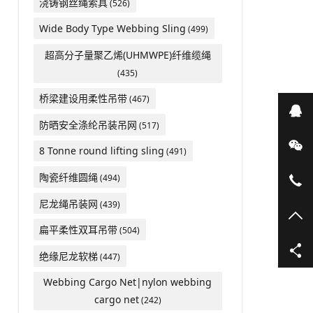
浇铸钢丝绳索具
(526)
Wide Body Type Webbing Sling
(499)
超高分子量聚乙烯(UHMWPE)纤维缆绳
(435)
桥梁建设用柔性吊带
(467)
在
防晒安全涤纶吊装吊网
(517)
微
8 Tonne round lifting sling
(491)
陶瓷纤维圆绳
(494)
05
尼龙绳吊装网
(439)
TO
扁平柔性双耳吊带
(504)
绝缘尼龙软梯
(447)
Webbing Cargo Net|nylon webbing
cargo net
(242)