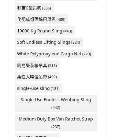
钢带C型吊钩
(386)
化肥成组落垛用货兜
(489)
10000 Kg Round Sling
(443)
Soft Endless Lifting Slings
(324)
White Polypropylene Cargo Net
(223)
简易集装箱吊具
(513)
柔性大吨位吊带
(499)
single-use sling
(121)
Single Use Endless Webbing Sling
(442)
Medium Duty Box Van Ratchet Strap
(237)