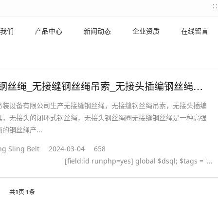
我们
产品中心
新闻动态
企业资质
在线留言
无接缝钢丝绳_无接缝钢丝绳吊索_无接头插编钢丝绳索具
吊装设备有限公司生产无接缝钢丝绳，无接缝钢丝绳吊索，无接头插编
具，无接头的闭环式钢丝绳，无接头钢丝绳圈无接缝钢丝绳是一种高强
的钢丝绳产...
g Sling Belt
2024-03-04
658
[field:id runphp=yes] global $dsql; $tags = ''; $query = "SELECT tag FROM `#@__taglist` WHERE aid='@me' "; $dsql->Execute('tag',$query); while($row = $dsql->GetArray('tag')) { $tags .= "#
共
1
页
1
条