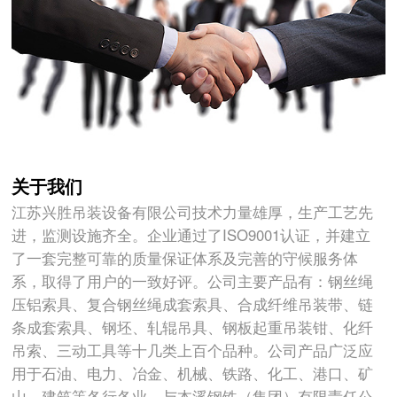
关于我们
江苏兴胜吊装设备有限公司技术力量雄厚，生产工艺先
进，监测设施齐全。企业通过了ISO9001认证，并建立
了一套完整可靠的质量保证体系及完善的守候服务体
系，取得了用户的一致好评。公司主要产品有：钢丝绳
压铝索具、复合钢丝绳成套索具、合成纤维吊装带、链
条成套索具、钢坯、轧辊吊具、钢板起重吊装钳、化纤
吊索、三动工具等十几类上百个品种。公司产品广泛应
用于石油、电力、冶金、机械、铁路、化工、港口、矿
山、建筑等各行各业。与本溪钢铁（集团）有限责任公