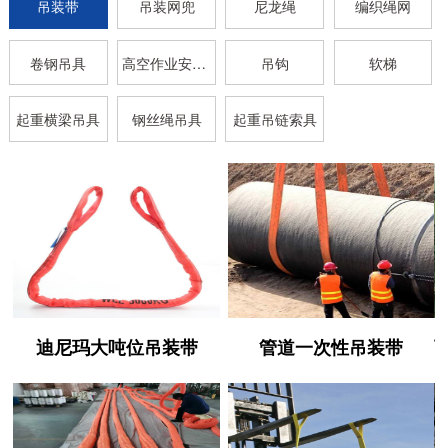
吊装带
吊装网兜
尼龙绳
编织绳网
卷钢吊具
高空作业安全带
吊钩
软梯
起重横梁吊具
钢丝绳吊具
起重吊链索具
迪尼玛大吨位吊装带
管道一次性吊装带