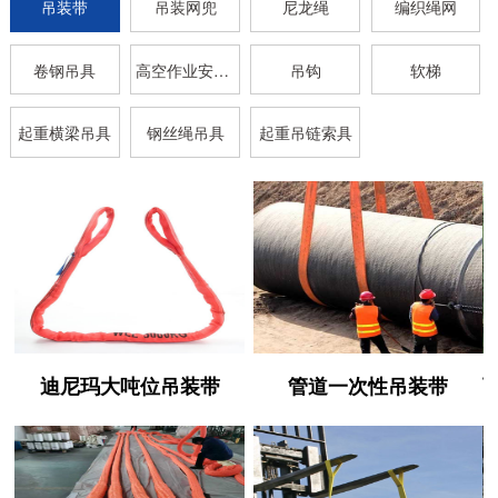
吊装带
吊装网兜
尼龙绳
编织绳网
卷钢吊具
高空作业安全带
吊钩
软梯
起重横梁吊具
钢丝绳吊具
起重吊链索具
迪尼玛大吨位吊装带
管道一次性吊装带