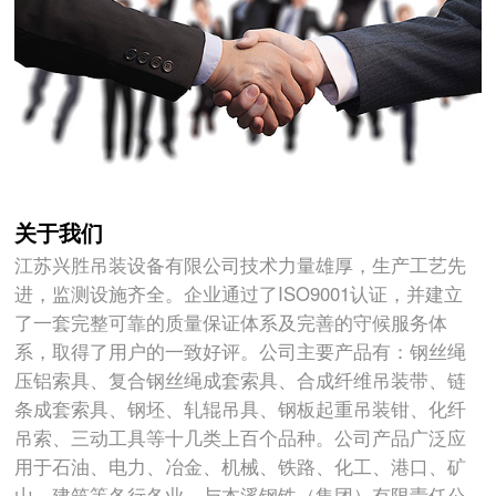
关于我们
江苏兴胜吊装设备有限公司技术力量雄厚，生产工艺先
进，监测设施齐全。企业通过了ISO9001认证，并建立
了一套完整可靠的质量保证体系及完善的守候服务体
系，取得了用户的一致好评。公司主要产品有：钢丝绳
压铝索具、复合钢丝绳成套索具、合成纤维吊装带、链
条成套索具、钢坯、轧辊吊具、钢板起重吊装钳、化纤
吊索、三动工具等十几类上百个品种。公司产品广泛应
用于石油、电力、冶金、机械、铁路、化工、港口、矿
山、建筑等各行各业。与本溪钢铁（集团）有限责任公