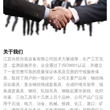
关于我们
江苏兴胜吊装设备有限公司技术力量雄厚，生产工艺先
进，监测设施齐全。企业通过了ISO9001认证，并建立
了一套完整可靠的质量保证体系及完善的守候服务体
系，取得了用户的一致好评。公司主要产品有：钢丝绳
压铝索具、复合钢丝绳成套索具、合成纤维吊装带、链
条成套索具、钢坯、轧辊吊具、钢板起重吊装钳、化纤
吊索、三动工具等十几类上百个品种。公司产品广泛应
用于石油、电力、冶金、机械、铁路、化工、港口、矿
山、建筑等各行各业。与本溪钢铁（集团）有限责任公