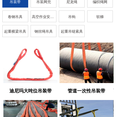
吊装带
吊装网兜
尼龙绳
编织绳网
卷钢吊具
高空作业安全带
吊钩
软梯
起重横梁吊具
钢丝绳吊具
起重吊链索具
迪尼玛大吨位吊装带
管道一次性吊装带