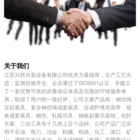
关于我们
江苏兴胜吊装设备有限公司技术力量雄厚，生产工艺先
进，监测设施齐全。企业通过了ISO9001认证，并建立
了一套完整可靠的质量保证体系及完善的守候服务体
系，取得了用户的一致好评。公司主要产品有：钢丝绳
压铝索具、复合钢丝绳成套索具、合成纤维吊装带、链
条成套索具、钢坯、轧辊吊具、钢板起重吊装钳、化纤
吊索、三动工具等十几类上百个品种。公司产品广泛应
用于石油、电力、冶金、机械、铁路、化工、港口、矿
山、建筑等各行各业。与本溪钢铁（集团）有限责任公