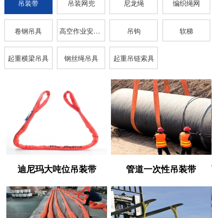
吊装带
吊装网兜
尼龙绳
编织绳网
卷钢吊具
高空作业安全带
吊钩
软梯
起重横梁吊具
钢丝绳吊具
起重吊链索具
迪尼玛大吨位吊装带
管道一次性吊装带