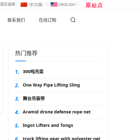
∷语言选择：
∷
∷
联系我们
在线订购
热门推荐
1.
300吨吊梁
2.
One Way Pipe Lifting Sling
3.
舞台吊装带
4.
Aramid drone defense rope net
5.
Ingot Lifters and Tongs
6.
truck lifting gear with polyester net