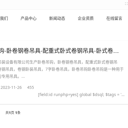
我们
产品中心
新闻动态
企业资质
在线留言
卧卷吊钩-卧卷钢卷吊具-配重式卧式卷钢吊具-卧式卷钢吊具-卷钢卧装吊具
吊装设备有限公司生产卧卷吊钩，卧卷钢卷吊具，配重式卧式卷钢吊
卷钢吊具，卷钢卧装吊具，7字卧卷吊具，卧卷吊钩卧卷吊钩是一种用于
专用吊具。...
2023-11-26
455
[field:id runphp=yes] global $dsql; $tags = ''; $query = "SELECT tag FROM `#@__taglist` WHERE aid='@me' "; $dsql->Execute('tag',$query); while($row = $dsql->GetArray('tag')) { $tags .= "#
共
1
页
1
条