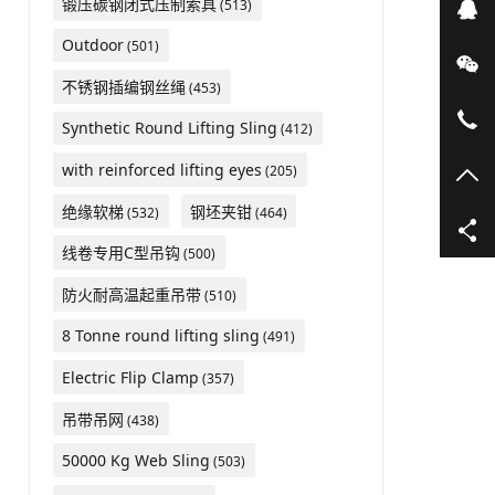
锻压碳钢闭式压制索具
(513)
在
Outdoor
(501)
微
不锈钢插编钢丝绳
(453)
05
Synthetic Round Lifting Sling
(412)
with reinforced lifting eyes
(205)
TO
绝缘软梯
钢坯夹钳
(532)
(464)
线卷专用C型吊钩
(500)
防火耐高温起重吊带
(510)
8 Tonne round lifting sling
(491)
Electric Flip Clamp
(357)
吊带吊网
(438)
50000 Kg Web Sling
(503)