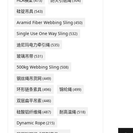
HLA横梁
防火引纸绳
(473)
(504)
硅锭吊具
(543)
Aramid Fiber Webbing Sling
(450)
Single Use One Way Sling
(532)
迪尼玛电力牵引绳
(535)
玻璃吊带
(531)
500kg Webbing Sling
(508)
钢丝绳吊货网
(449)
环形链条索具
锦纶绳
(496)
(499)
双层扁平吊索
(446)
硅酸铝纤维绳
耐高温绳
(487)
(518)
Dynamic Rope
(215)