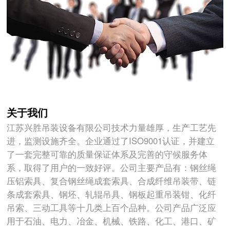
关于我们
江苏兴胜吊装设备有限公司技术力量雄厚，生产工艺先
进，监测设施齐全。企业通过了ISO9001认证，并建立
了一套完整可靠的质量保证体系及完善的守候服务体
系，取得了用户的一致好评。公司主要产品有：钢丝绳
压铝索具、复合钢丝绳成套索具、合成纤维吊装带、链
条成套索具、钢坯、轧辊吊具、钢板起重吊装钳、化纤
吊索、三动工具等十几类上百个品种。公司产品广泛应
用于石油、电力、冶金、机械、铁路、化工、港口、矿