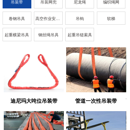
吊装带
吊装网兜
尼龙绳
编织绳网
卷钢吊具
高空作业安全带
吊钩
软梯
起重横梁吊具
钢丝绳吊具
起重吊链索具
迪尼玛大吨位吊装带
管道一次性吊装带