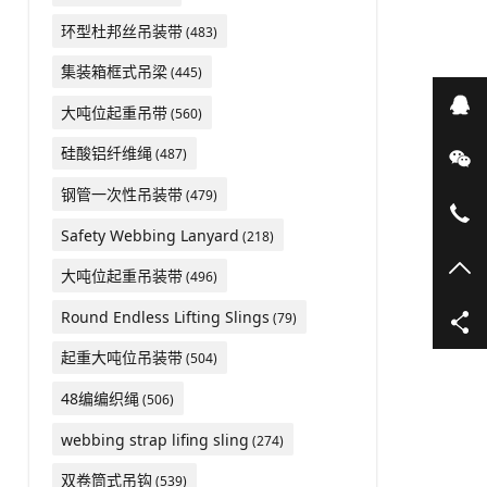
环型杜邦丝吊装带
(483)
集装箱框式吊梁
(445)
在
大吨位起重吊带
(560)
硅酸铝纤维绳
(487)
微
钢管一次性吊装带
(479)
05
Safety Webbing Lanyard
(218)
TO
大吨位起重吊装带
(496)
Round Endless Lifting Slings
(79)
起重大吨位吊装带
(504)
48编编织绳
(506)
webbing strap lifing sling
(274)
双卷筒式吊钩
(539)