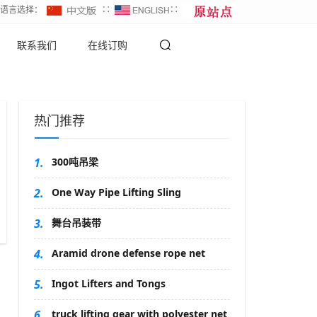
∷语言选择：
∷
∷
联系我们
在线订购
热门推荐
1.
300吨吊梁
2.
One Way Pipe Lifting Sling
3.
舞台吊装带
4.
Aramid drone defense rope net
5.
Ingot Lifters and Tongs
6.
truck lifting gear with polyester net