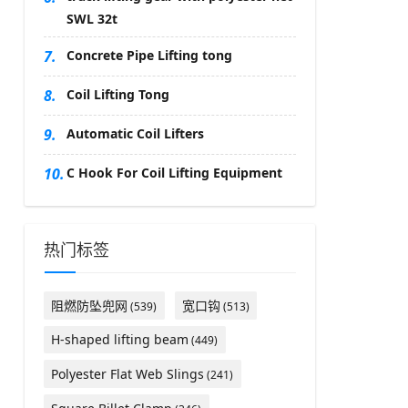
SWL 32t
7.
Concrete Pipe Lifting tong
8.
Coil Lifting Tong
9.
Automatic Coil Lifters
10.
C Hook For Coil Lifting Equipment
热门标签
阻燃防坠兜网
宽口钩
(539)
(513)
H-shaped lifting beam
(449)
Polyester Flat Web Slings
(241)