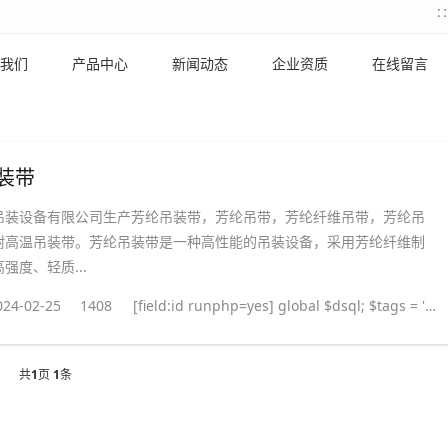
我们
产品中心
新闻动态
企业资质
在线留言
装带
吊装设备有限公司生产芳纶吊装带，芳纶吊带，芳纶纤维吊带，芳纶吊
耐高温吊装带。芳纶吊装带是一种高性能的吊装设备，采用芳纶纤维制
强度、轻质...
024-02-25
1408
[field:id runphp=yes] global $dsql; $tags = ''; $query = "SELECT tag FROM `#@__taglist` WHERE aid='@me' "; $dsql->Execute('tag',$query); while($row = $dsql->GetArray('tag')) { $tags .= "#
共
1
页
1
条