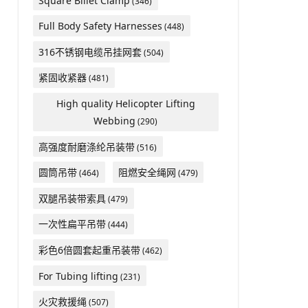
Square Billet Clamp
(346)
Full Body Safety Harnesses
(448)
316不锈钢电缆吊挂网套
(504)
紧固收紧器
(481)
High quality Helicopter Lifting
Webbing
(290)
高强度耐磨涤纶吊装带
(516)
圆筒吊带
阻燃安全绳网
(464)
(479)
双腿吊装带索具
(479)
一次性扁平吊带
(444)
彩色6倍圆套起重吊装带
(462)
For Tubing lifting
(231)
火灾救援绳
(507)