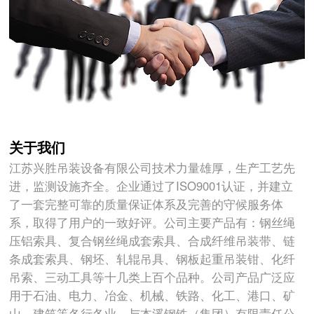
关于我们
江苏兴胜吊装设备有限公司技术力量雄厚，生产工艺先
进，监测设施齐全。企业通过了ISO9001认证，并建立
了一套完整可靠的质量保证体系及完善的守候服务体
系，取得了用户的一致好评。公司主要产品有：钢丝绳
压铝索具、复合钢丝绳成套索具、合成纤维吊装带、链
条成套索具、钢坯、轧辊吊具、钢板起重吊装钳、化纤
吊索、三动工具等十几类上百个品种。公司产品广泛应
用于石油、电力、冶金、机械、铁路、化工、港口、矿
山、建筑等各行各业。与本溪钢铁（集团）有限责任公