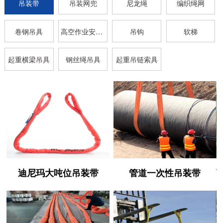
吊装带
吊装网兜
尼龙绳
编织绳网
卷钢吊具
高空作业安全带
吊钩
软梯
起重横梁吊具
钢丝绳吊具
起重吊链索具
迪尼玛大吨位吊装带
管道一次性吊装带