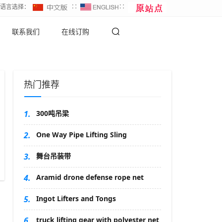
∷语言选择：
∷
∷
联系我们
在线订购
热门推荐
1.
300吨吊梁
2.
One Way Pipe Lifting Sling
3.
舞台吊装带
4.
Aramid drone defense rope net
5.
Ingot Lifters and Tongs
6.
truck lifting gear with polyester net