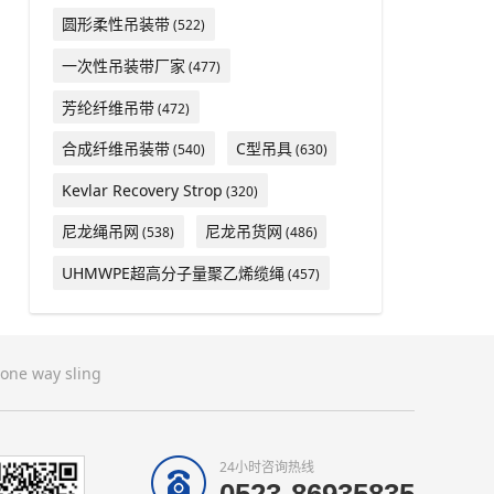
圆形柔性吊装带
(522)
一次性吊装带厂家
(477)
芳纶纤维吊带
(472)
合成纤维吊装带
C型吊具
(540)
(630)
Kevlar Recovery Strop
(320)
尼龙绳吊网
尼龙吊货网
(538)
(486)
UHMWPE超高分子量聚乙烯缆绳
(457)
one way sling
24小时咨询热线
0523-86935835