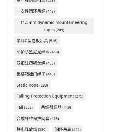
高压线路牵引绳
(523)
一次性圆环吊绳
(448)
11.5mm dynamic mountaineering
ropes
(209)
单耳C型卷板吊具
(516)
防护防坠尼龙绳网
(459)
双扣注塑钢丝绳
(483)
集装箱挂门绳子
(445)
Static Rope
(283)
Falling Protection Equipment
(275)
Fall
吊绳引绳器
(552)
(449)
合成纤维保护网套
(463)
静电释放绳
钢坯吊具
(530)
(542)