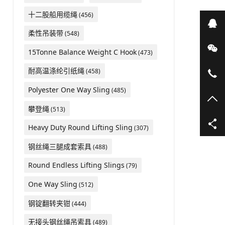
十二股船用缆绳
(456)
在
柔性吊装带
(548)
微
15Tonne Balance Weight C Hook
(473)
耐高温涤纶引纸绳
(458)
05
Polyester One Way Sling
(485)
TO
攀登绳
(513)
Heavy Duty Round Lifting Sling
(307)
钢丝绳三腿成套索具
(488)
Round Endless Lifting Slings
(79)
One Way Sling
(512)
钢锭翻转夹钳
(444)
无接头钢丝绳吊索具
(489)