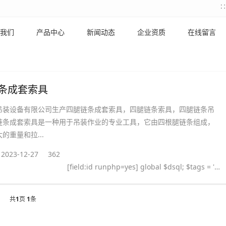
我们
产品中心
新闻动态
企业资质
在线留言
条成套索具
吊装设备有限公司生产四腿链条成套索具，四腿链条索具，四腿链条吊
链条成套索具是一种用于吊装作业的专业工具，它由四根腿链条组成，
的重量和拉...
2023-12-27
362
[field:id runphp=yes] global $dsql; $tags = ''; $query = "SELECT tag FROM `#@__taglist` WHERE aid='@me' "; $dsql->Execute('tag',$query); while($row = $dsql->GetArray('tag')) { $tags .= "#
共
1
页
1
条