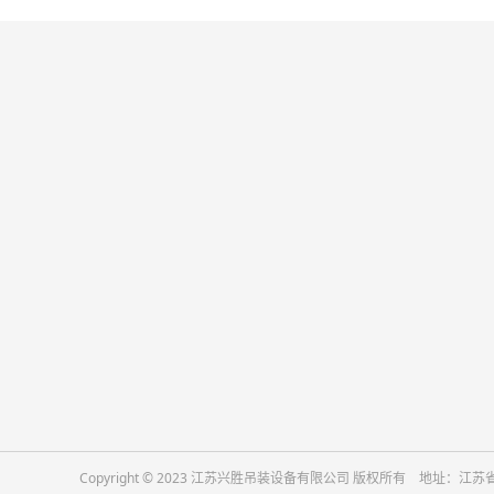
关于我们
产品中心
公司简介
吊装带
吊装网兜
尼龙绳
编织绳网
卷钢吊具
高空作业安全带
吊钩
软梯
Copyright © 2023 江苏兴胜吊装设备有限公司 版权所有 地址
起重横梁吊具