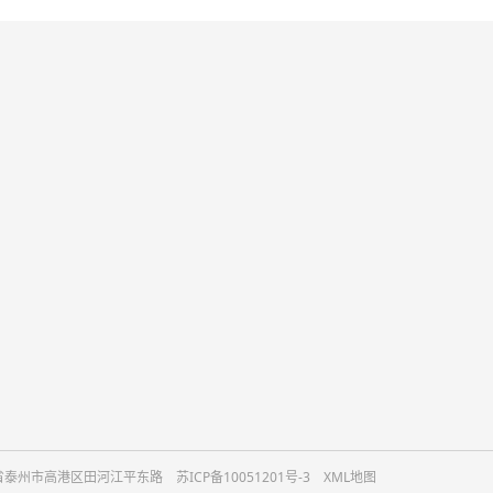
新闻动态
在线订购
行业新闻
公司新闻
常见问答
微信
：江苏省泰州市高港区田河江平东路
苏ICP备10051201号-3
XML地图