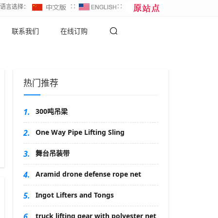
∷语言选择：
∷
∷
联系我们
在线订购
热门推荐
1.
300吨吊梁
2.
One Way Pipe Lifting Sling
3.
舞台吊装带
4.
Aramid drone defense rope net
5.
Ingot Lifters and Tongs
6.
truck lifting gear with polyester net