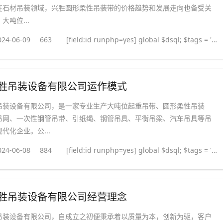
在石材吊装领域，兴胜圆形柔性吊装带的价格趋势和发展走向也备受关
大吨位...
024-06-09
663
[field:id runphp=yes] global $dsql; $tags = ''; $query = "SELECT tag FROM `#@__taglist` WHERE aid='@me' "; $dsql->Execute('tag',$query); while($row = $dsql->GetArray('tag')) { $tags .= "#
胜吊装设备有限公司运作模式
吊装设备有限公司，是一家专业生产大吨位起重吊带、圆形柔性吊装
吊网、一次性钢管吊带、引纸绳、钢管吊具、平衡吊梁、汽车吊具等吊
代化企业。公...
024-06-08
884
[field:id runphp=yes] global $dsql; $tags = ''; $query = "SELECT tag FROM `#@__taglist` WHERE aid='@me' "; $dsql->Execute('tag',$query); while($row = $dsql->GetArray('tag')) { $tags .= "#
胜吊装设备有限公司经营理念
吊装设备有限公司，自成立之初便秉承着以质量为本，创新为驱，客户