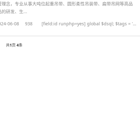
营理念，专业从事大吨位起重吊带、圆形柔性吊装带、扁带吊网等高品
的研发、生...
024-06-08
938
[field:id runphp=yes] global $dsql; $tags = ''; $query = "SELECT tag FROM `#@__taglist` WHERE aid='@me' "; $dsql->Execute('tag',$query); while($row = $dsql->GetArray('tag')) { $tags .= "#
共
1
页
4
条