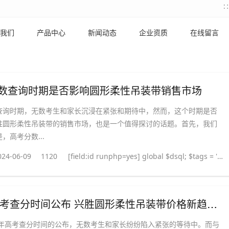
我们
产品中心
新闻动态
企业资质
在线留言
数查询时期是否影响圆形柔性吊装带销售市场
查询时期，无数考生和家长沉浸在紧张和期待中，然而，这个时期是否
胜圆形柔性吊装带的销售市场，也是一个值得探讨的话题。首先，我们
，高考分数...
024-06-09
1120
[field:id runphp=yes] global $dsql; $tags = ''; $query = "SELECT tag FROM `#@__taglist` WHERE aid='@me' "; $dsql->Execute('tag',$query); while($row = $dsql->GetArray('tag')) { $tags .= "#
2024高考查分时间公布 兴胜圆形柔性吊装带价格新趋势发展走向如何
24年高考查分时间的公布，无数考生和家长纷纷陷入紧张的等待中。而与