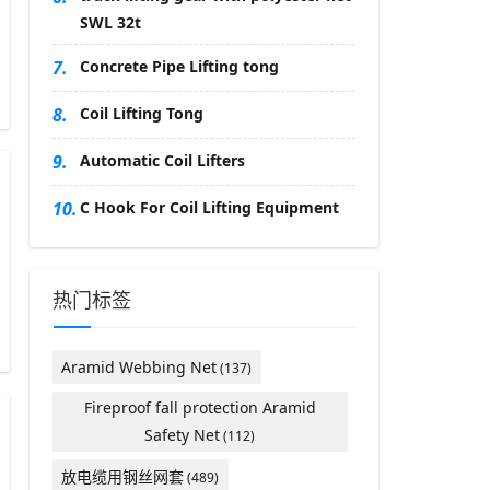
SWL 32t
7.
Concrete Pipe Lifting tong
8.
Coil Lifting Tong
9.
Automatic Coil Lifters
10.
C Hook For Coil Lifting Equipment
热门标签
Aramid Webbing Net
(137)
Fireproof fall protection Aramid
Safety Net
(112)
放电缆用钢丝网套
(489)