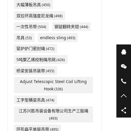
大幅薄板吊具
(450)
双拉环高强度尼龙绳
(498)
一次性吊带
钢锭翻转夹钳
(504)
(444)
吊具
endless sling
(53)
(493)
窑炉炉门密封绳
(472)
在
5吨聚乙烯绞制绳吊网
(426)
微
桥梁安装吊装带
(455)
05
Adjust Telescopic Steel Coil Lifting
Hook
(336)
TO
工字型横梁吊具
(474)
江苏兴胜吊装设备有限公司生产三股绳
(493)
环形扁平单层吊带
(495)