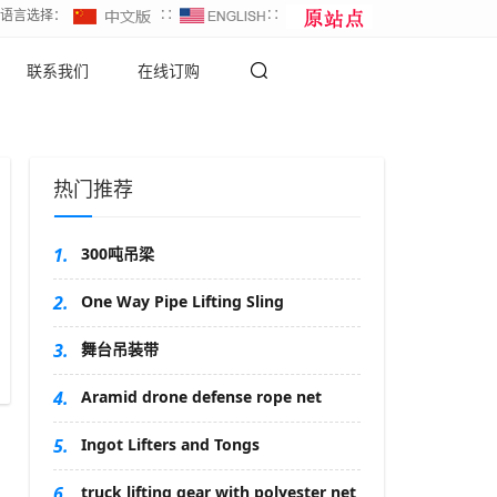
∷语言选择：
∷
∷
联系我们
在线订购
热门推荐
1.
300吨吊梁
2.
One Way Pipe Lifting Sling
3.
舞台吊装带
4.
Aramid drone defense rope net
5.
Ingot Lifters and Tongs
6.
truck lifting gear with polyester net