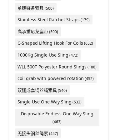
单腿链条索具
(500)
Stainless Steel Ratchet Straps
(179)
高承重尼龙扁带
(500)
C-Shaped Lifting Hook For Coils
(652)
1000Kg Single Use Sling
(472)
WLL 500T Polyester Round Slings
(188)
coil grab with powered rotation
(452)
双腿成套钢丝绳索具
(540)
Single Use One Way Sling
(532)
Disposable Endless One Way Sling
(463)
无接头钢丝绳索
(447)