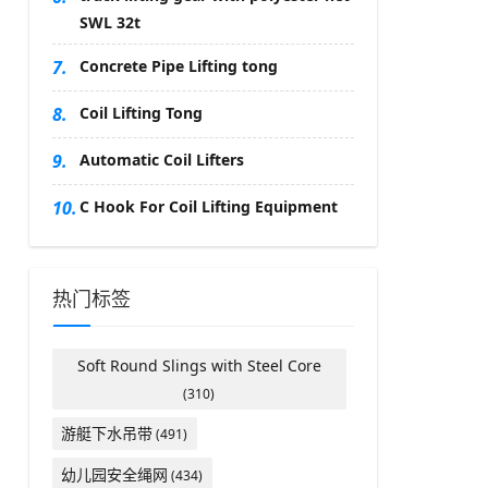
SWL 32t
7.
Concrete Pipe Lifting tong
8.
Coil Lifting Tong
9.
Automatic Coil Lifters
10.
C Hook For Coil Lifting Equipment
热门标签
Soft Round Slings with Steel Core
(310)
游艇下水吊带
(491)
幼儿园安全绳网
(434)