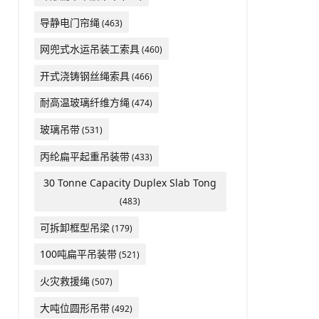
导静电门帘绳
(463)
网兜式水运吊装工索具
(460)
开式浇铸钢丝绳索具
(466)
耐高温玻璃纤维方绳
(474)
玻璃吊带
(531)
丙纶扁平起重吊装带
(433)
30 Tonne Capacity Duplex Slab Tong
(483)
可拆卸框型吊梁
(179)
100吨扁平吊装带
(521)
火灾救援绳
(507)
大吨位圆形吊带
(492)