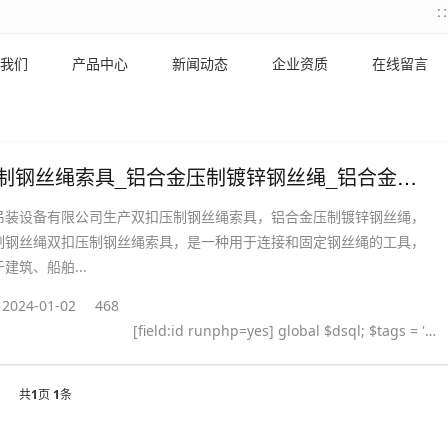
我们
产品中心
新闻动态
企业资质
在线留言
双扣压制钢丝绳索具_铝合金压制镀锌钢丝绳_铝合金压制钢丝绳
吊装设备有限公司生产双扣压制钢丝绳索具，铝合金压制镀锌钢丝绳，
制钢丝绳双扣压制钢丝绳索具，是一种用于连接和固定钢丝绳的工具，
建筑、船舶...
2024-01-02
468
[field:id runphp=yes] global $dsql; $tags = ''; $query = "SELECT tag FROM `#@__taglist` WHERE aid='@me' "; $dsql->Execute('tag',$query); while($row = $dsql->GetArray('tag')) { $tags .= "#
共
1
页
1
条