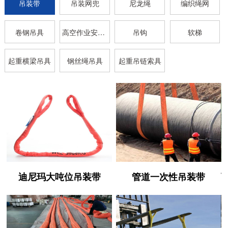
吊装带
吊装网兜
尼龙绳
编织绳网
卷钢吊具
高空作业安全带
吊钩
软梯
起重横梁吊具
钢丝绳吊具
起重吊链索具
迪尼玛大吨位吊装带
管道一次性吊装带