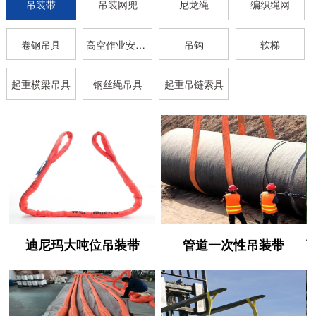
吊装带
吊装网兜
尼龙绳
编织绳网
卷钢吊具
高空作业安全带
吊钩
软梯
起重横梁吊具
钢丝绳吊具
起重吊链索具
迪尼玛大吨位吊装带
管道一次性吊装带