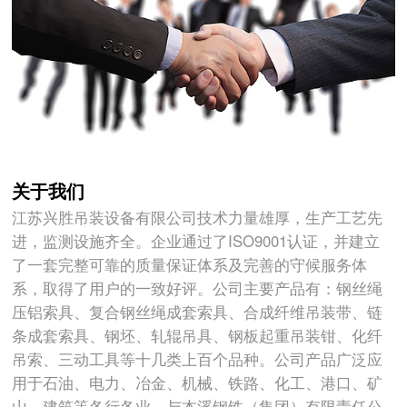
关于我们
江苏兴胜吊装设备有限公司技术力量雄厚，生产工艺先
进，监测设施齐全。企业通过了ISO9001认证，并建立
了一套完整可靠的质量保证体系及完善的守候服务体
系，取得了用户的一致好评。公司主要产品有：钢丝绳
压铝索具、复合钢丝绳成套索具、合成纤维吊装带、链
条成套索具、钢坯、轧辊吊具、钢板起重吊装钳、化纤
吊索、三动工具等十几类上百个品种。公司产品广泛应
用于石油、电力、冶金、机械、铁路、化工、港口、矿
山、建筑等各行各业。与本溪钢铁（集团）有限责任公