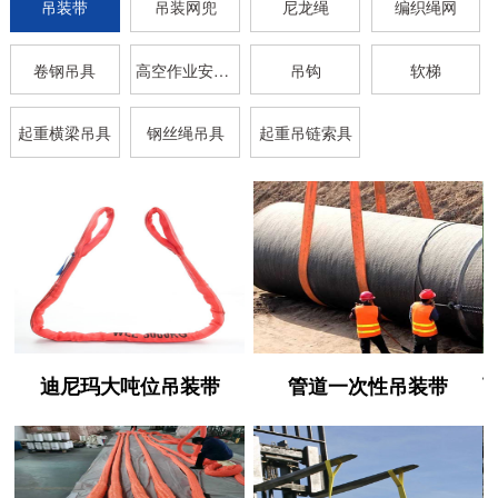
吊装带
吊装网兜
尼龙绳
编织绳网
卷钢吊具
高空作业安全带
吊钩
软梯
起重横梁吊具
钢丝绳吊具
起重吊链索具
迪尼玛大吨位吊装带
管道一次性吊装带