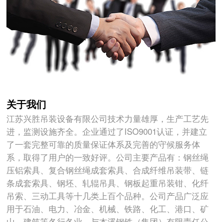
关于我们
江苏兴胜吊装设备有限公司技术力量雄厚，生产工艺先
进，监测设施齐全。企业通过了ISO9001认证，并建立
了一套完整可靠的质量保证体系及完善的守候服务体
系，取得了用户的一致好评。公司主要产品有：钢丝绳
压铝索具、复合钢丝绳成套索具、合成纤维吊装带、链
条成套索具、钢坯、轧辊吊具、钢板起重吊装钳、化纤
吊索、三动工具等十几类上百个品种。公司产品广泛应
用于石油、电力、冶金、机械、铁路、化工、港口、矿
山、建筑等各行各业。与本溪钢铁（集团）有限责任公