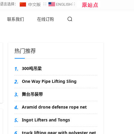
∷语言选择：
∷
∷
联系我们
在线订购
热门推荐
1.
300吨吊梁
2.
One Way Pipe Lifting Sling
3.
舞台吊装带
4.
Aramid drone defense rope net
5.
Ingot Lifters and Tongs
6.
truck lifting gear with polyester net