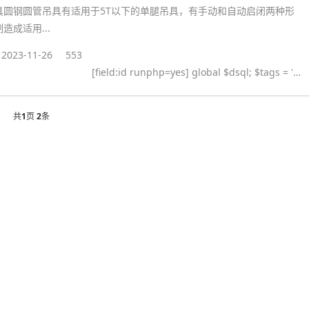
具圆钢圆管吊具有适用于5T以下的单腿吊具，有手动和自动启闭两种形
造成适用...
2023-11-26
553
[field:id runphp=yes] global $dsql; $tags = ''; $query = "SELECT tag FROM `#@__taglist` WHERE aid='@me' "; $dsql->Execute('tag',$query); while($row = $dsql->GetArray('tag')) { $tags .= "#
共
1
页
2
条