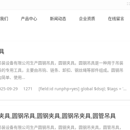
我们
产品中心
新闻动态
企业资质
在线留言
具
吊装设备有限公司生产圆钢吊具，圆钢夹具。圆钢吊具是一种用于吊装
料的专用工具，主要由吊钩、链条、卸扣、钢丝绳等部件组成。圆钢吊
简单、使用...
025-09-29
1271
[field:id runphp=yes] global $dsql; $tags = ''; $query = "SELECT tag FROM `#@__taglist` WHERE aid='@me' "; $dsql->Execute('tag',$query); while($row = $dsql->GetArray('tag')) { $tags .= "#
夹具,圆钢吊具,圆钢夹具,圆钢吊夹具,圆管吊具
吊装设备有限公司生产圆钢吊具，圆钢夹具，圆钢吊夹具，圆管吊具，