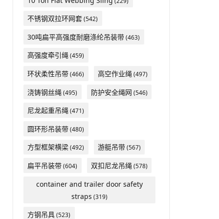
10 Ton Flat Webbing Sling
(229)
不锈钢双拉环网套
(542)
30吨扁平高强度耐磨涤纶吊装带
(463)
高强度牵引绳
(459)
环状柔性吊带
高空作业绳
(466)
(497)
浇铸钢丝绳
防护安全绳网
(495)
(546)
尼龙起重吊绳
(471)
圆环形吊装带
(480)
方型框架横梁
游艇吊带
(492)
(567)
扁平吊装带
双扣尼龙吊绳
(604)
(578)
container and trailer door safety
straps
(319)
方钢吊具
(523)