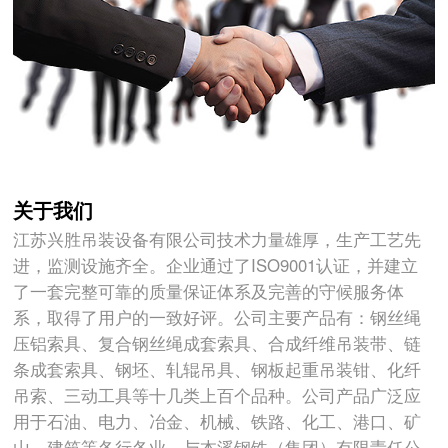
关于我们
江苏兴胜吊装设备有限公司技术力量雄厚，生产工艺先
进，监测设施齐全。企业通过了ISO9001认证，并建立
了一套完整可靠的质量保证体系及完善的守候服务体
系，取得了用户的一致好评。公司主要产品有：钢丝绳
压铝索具、复合钢丝绳成套索具、合成纤维吊装带、链
条成套索具、钢坯、轧辊吊具、钢板起重吊装钳、化纤
吊索、三动工具等十几类上百个品种。公司产品广泛应
用于石油、电力、冶金、机械、铁路、化工、港口、矿
山、建筑等各行各业。与本溪钢铁（集团）有限责任公