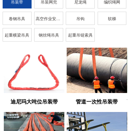
吊装带
吊装网兜
尼龙绳
编织绳网
卷钢吊具
高空作业安全带
吊钩
软梯
起重横梁吊具
钢丝绳吊具
起重吊链索具
迪尼玛大吨位吊装带
管道一次性吊装带