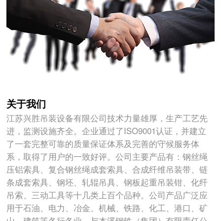
关于我们
江苏兴胜吊装设备有限公司技术力量雄厚，生产工艺先
进，监测设施齐全。企业通过了ISO9001认证，并建立
了一套完整可靠的质量保证体系及完善的守候服务体
系，取得了用户的一致好评。公司主要产品有：钢丝绳
压铝索具、复合钢丝绳成套索具、合成纤维吊装带、链
条成套索具、钢坯、轧辊吊具、钢板起重吊装钳、化纤
吊索、三动工具等十几类上百个品种。公司产品广泛应
用于石油、电力、冶金、机械、铁路、化工、港口、矿
山、建筑等各行各业。与本溪钢铁（集团）有限责任公