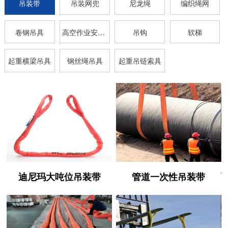
吊装带
吊装网兜
尼龙绳
编织绳网
卷钢吊具
高空作业安全带
吊钩
软梯
起重横梁吊具
钢丝绳吊具
起重吊链索具
迪尼玛大吨位吊装带
管道一次性吊装带