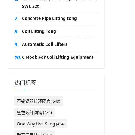
SWL 32t
7.
Concrete Pipe Lifting tong
8.
Coil Lifting Tong
9.
Automatic Coil Lifters
10.
C Hook For Coil Lifting Equipment
热门标签
不锈钢双拉环网套
(543)
黑色玻纤圆绳
(486)
One Way Use Sling
(494)