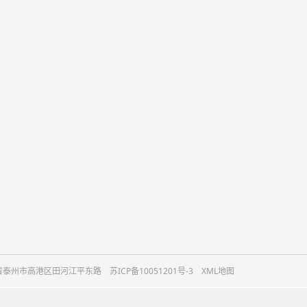
新闻动态
在线订购
行业新闻
公司新闻
常见问答
微信
：江苏省泰州市高港区田河江平东路
苏ICP备10051201号-3
XML地图