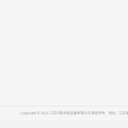
关于我们
产品中心
公司简介
吊装带
吊装网兜
尼龙绳
编织绳网
卷钢吊具
高空作业安全带
吊钩
软梯
Copyright © 2023 江苏兴胜吊装设备有限公司 版权所有 地址
起重横梁吊具
钢丝绳吊具
起重吊链索具