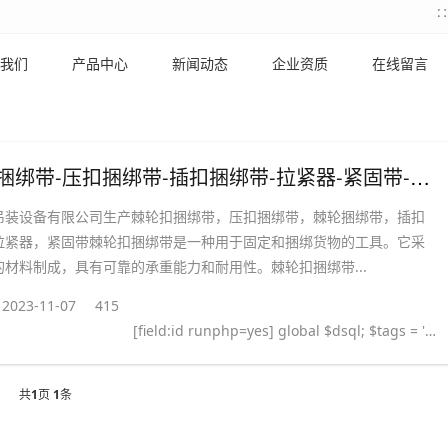
我们
产品中心
新闻动态
企业资质
在线留言
棘轮扣捆绑带-压扣捆绑带-插扣捆绑带-拉紧器-紧固带-棘轮捆绑带
吊装设备有限公司生产棘轮扣捆绑带，压扣捆绑带，棘轮捆绑带，插扣
拉紧器，紧固带棘轮扣捆绑带是一种用于固定和捆绑货物的工具。它采
的材料制成，具有可靠的承重能力和耐用性。棘轮扣捆绑带...
2023-11-07
415
[field:id runphp=yes] global $dsql; $tags = ''; $query = "SELECT tag FROM `#@__taglist` WHERE aid='@me' "; $dsql->Execute('tag',$query); while($row = $dsql->GetArray('tag')) { $tags .= "#
共
1
页
1
条