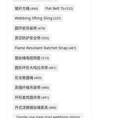
玻纤方绳
Flat Belt To
(444)
(532)
Webbing lifting Sling
(237)
圆环软吊装带
(476)
高空防护安全带
(503)
Flame Resistant Ratchet Strap
(487)
钢丝绳电缆网套
(513)
圆形环形大吨位吊带
(461)
尼龙救援绳
(403)
高强纤维吊装带
(466)
环形柔性圆吊带
(491)
开式浇铸钢丝绳索具
(466)
Single use (one trip) webbing slings