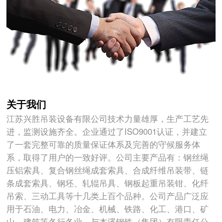
关于我们
江苏兴胜吊装设备有限公司技术力量雄厚，生产工艺先
进，监测设施齐全。企业通过了ISO9001认证，并建立
了一套完整可靠的质量保证体系及完善的守候服务体
系，取得了用户的一致好评。公司主要产品有：钢丝绳
压铝索具、复合钢丝绳成套索具、合成纤维吊装带、链
条成套索具、钢坯、轧辊吊具、钢板起重吊装钳、化纤
吊索、三动工具等十几类上百个品种。公司产品广泛应
用于石油、电力、冶金、机械、铁路、化工、港口、矿
山、建筑等各行各业。与本溪钢铁（集团）有限责任公