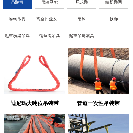
吊装带
吊装网兜
尼龙绳
编织绳网
卷钢吊具
高空作业安全带
吊钩
软梯
起重横梁吊具
钢丝绳吊具
起重吊链索具
迪尼玛大吨位吊装带
管道一次性吊装带