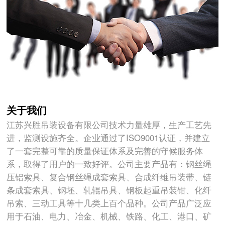
关于我们
江苏兴胜吊装设备有限公司技术力量雄厚，生产工艺先
进，监测设施齐全。企业通过了ISO9001认证，并建立
了一套完整可靠的质量保证体系及完善的守候服务体
系，取得了用户的一致好评。公司主要产品有：钢丝绳
压铝索具、复合钢丝绳成套索具、合成纤维吊装带、链
条成套索具、钢坯、轧辊吊具、钢板起重吊装钳、化纤
吊索、三动工具等十几类上百个品种。公司产品广泛应
用于石油、电力、冶金、机械、铁路、化工、港口、矿