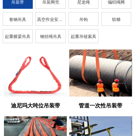
吊装带
吊装网兜
尼龙绳
编织绳网
卷钢吊具
高空作业安全带
吊钩
软梯
起重横梁吊具
钢丝绳吊具
起重吊链索具
迪尼玛大吨位吊装带
管道一次性吊装带