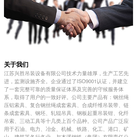
关于我们
江苏兴胜吊装设备有限公司技术力量雄厚，生产工艺先
进，监测设施齐全。企业通过了ISO9001认证，并建立
了一套完整可靠的质量保证体系及完善的守候服务体
系，取得了用户的一致好评。公司主要产品有：钢丝绳
压铝索具、复合钢丝绳成套索具、合成纤维吊装带、链
条成套索具、钢坯、轧辊吊具、钢板起重吊装钳、化纤
吊索、三动工具等十几类上百个品种。公司产品广泛应
用于石油、电力、冶金、机械、铁路、化工、港口、矿
山、建筑等各行各业。与本溪钢铁（集团）有限责任公