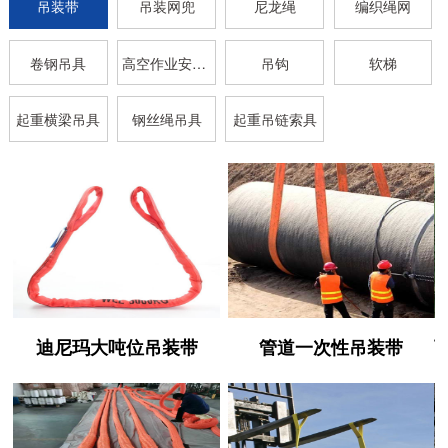
吊装带
吊装网兜
尼龙绳
编织绳网
卷钢吊具
高空作业安全带
吊钩
软梯
起重横梁吊具
钢丝绳吊具
起重吊链索具
迪尼玛大吨位吊装带
管道一次性吊装带