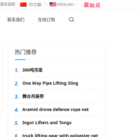
∷语言选择：
∷
∷
联系我们
在线订购
热门推荐
1.
300吨吊梁
2.
One Way Pipe Lifting Sling
3.
舞台吊装带
4.
Aramid drone defense rope net
5.
Ingot Lifters and Tongs
6.
truck lifting gear with polyester net