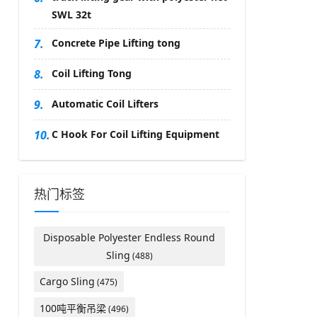
SWL 32t
7.
Concrete Pipe Lifting tong
8.
Coil Lifting Tong
9.
Automatic Coil Lifters
10.
C Hook For Coil Lifting Equipment
热门标签
Disposable Polyester Endless Round
Sling
(488)
Cargo Sling
(475)
100吨平衡吊梁
(496)