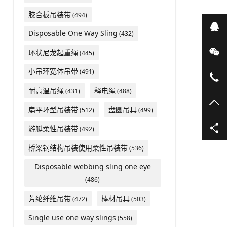
胶合板吊装带
(494)
在
Disposable One Way Sling
(432)
微
环状尼龙起重绳
(445)
小吊环宽体吊带
(491)
05
耐高温吊绳
释电绳
(431)
(488)
TO
扁平环型吊装带
盘圆吊具
(512)
(499)
游艇柔性吊装带
(492)
桥梁钢结构吊装使用柔性吊装带
(536)
Disposable webbing sling one eye
(486)
芳纶纤维吊带
棒材吊具
(472)
(503)
Single use one way slings
(558)