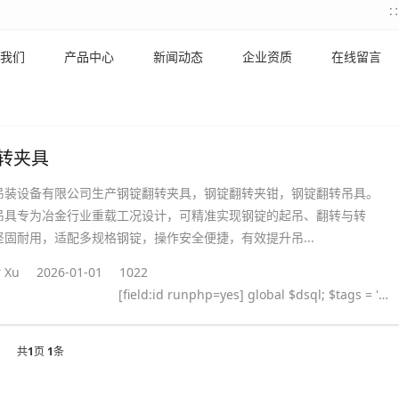
我们
产品中心
新闻动态
企业资质
在线留言
转夹具
吊装设备有限公司生产钢锭翻转夹具，钢锭翻转夹钳，钢锭翻转吊具。
吊具专为冶金行业重载工况设计，可精准实现钢锭的起吊、翻转与转
坚固耐用，适配多规格钢锭，操作安全便捷，有效提升吊...
 Xu
2026-01-01
1022
[field:id runphp=yes] global $dsql; $tags = ''; $query = "SELECT tag FROM `#@__taglist` WHERE aid='@me' "; $dsql->Execute('tag',$query); while($row = $dsql->GetArray('tag')) { $tags .= "#
共
1
页
1
条