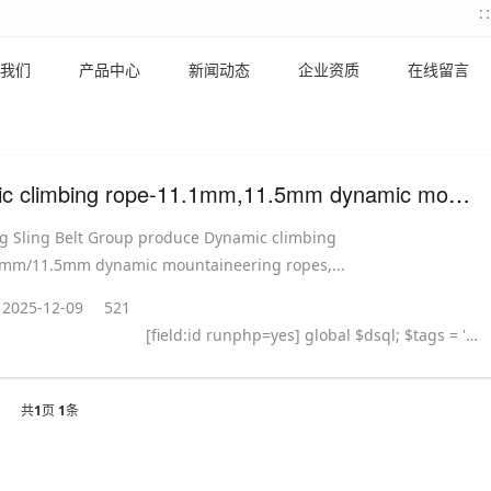
我们
产品中心
新闻动态
企业资质
在线留言
Dynamic climbing rope-11.1mm,11.5mm dynamic mountaineering ropes,Dynamic Sport Climbing Rope
g Sling Belt Group produce Dynamic climbing
1mm/11.5mm dynamic mountaineering ropes,...
2025-12-09
521
[field:id runphp=yes] global $dsql; $tags = ''; $query = "SELECT tag FROM `#@__taglist` WHERE aid='@me' "; $dsql->Execute('tag',$query); while($row = $dsql->GetArray('tag')) { $tags .= "#
共
1
页
1
条