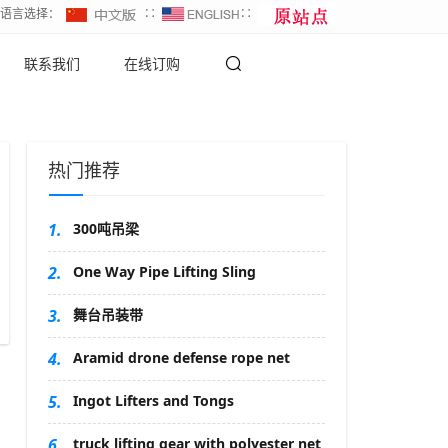
∷语言选择：
∷
∷
联系我们
在线订购
热门推荐
1.
300吨吊梁
2.
One Way Pipe Lifting Sling
3.
舞台吊装带
4.
Aramid drone defense rope net
5.
Ingot Lifters and Tongs
6.
truck lifting gear with polyester net