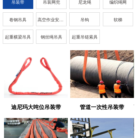
吊装带
吊装网兜
尼龙绳
编织绳网
卷钢吊具
高空作业安全带
吊钩
软梯
起重横梁吊具
钢丝绳吊具
起重吊链索具
迪尼玛大吨位吊装带
管道一次性吊装带