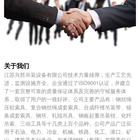
关于我们
江苏兴胜吊装设备有限公司技术力量雄厚，生产工艺先
进，监测设施齐全。企业通过了ISO9001认证，并建立
了一套完整可靠的质量保证体系及完善的守候服务体
系，取得了用户的一致好评。公司主要产品有：钢丝绳
压铝索具、复合钢丝绳成套索具、合成纤维吊装带、链
条成套索具、钢坯、轧辊吊具、钢板起重吊装钳、化纤
吊索、三动工具等十几类上百个品种。公司产品广泛应
用于石油、电力、冶金、机械、铁路、化工、港口、矿
山、建筑等各行各业。与本溪钢铁（集团）有限责任公