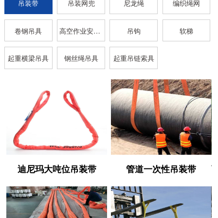
吊装带
吊装网兜
尼龙绳
编织绳网
卷钢吊具
高空作业安全带
吊钩
软梯
起重横梁吊具
钢丝绳吊具
起重吊链索具
迪尼玛大吨位吊装带
管道一次性吊装带