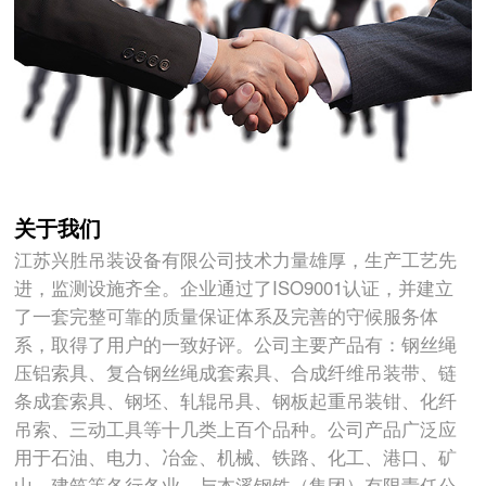
关于我们
江苏兴胜吊装设备有限公司技术力量雄厚，生产工艺先
进，监测设施齐全。企业通过了ISO9001认证，并建立
了一套完整可靠的质量保证体系及完善的守候服务体
系，取得了用户的一致好评。公司主要产品有：钢丝绳
压铝索具、复合钢丝绳成套索具、合成纤维吊装带、链
条成套索具、钢坯、轧辊吊具、钢板起重吊装钳、化纤
吊索、三动工具等十几类上百个品种。公司产品广泛应
用于石油、电力、冶金、机械、铁路、化工、港口、矿
山、建筑等各行各业。与本溪钢铁（集团）有限责任公