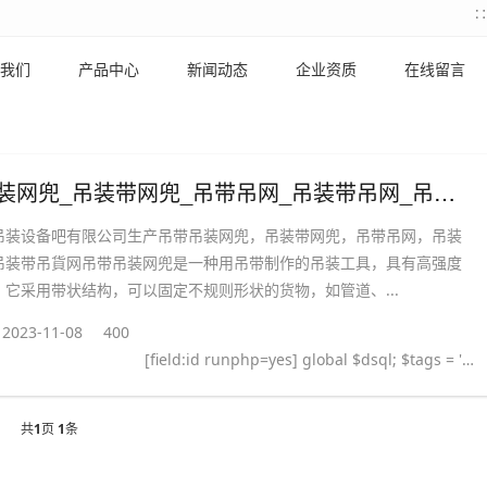
我们
产品中心
新闻动态
企业资质
在线留言
吊带吊装网兜_吊装带网兜_吊带吊网_吊装带吊网_吊装带吊貨网
吊装设备吧有限公司生产吊带吊装网兜，吊装带网兜，吊带吊网，吊装
吊装带吊貨网吊带吊装网兜是一种用吊带制作的吊装工具，具有高强度
。它采用带状结构，可以固定不规则形状的货物，如管道、...
2023-11-08
400
[field:id runphp=yes] global $dsql; $tags = ''; $query = "SELECT tag FROM `#@__taglist` WHERE aid='@me' "; $dsql->Execute('tag',$query); while($row = $dsql->GetArray('tag')) { $tags .= "#
共
1
页
1
条