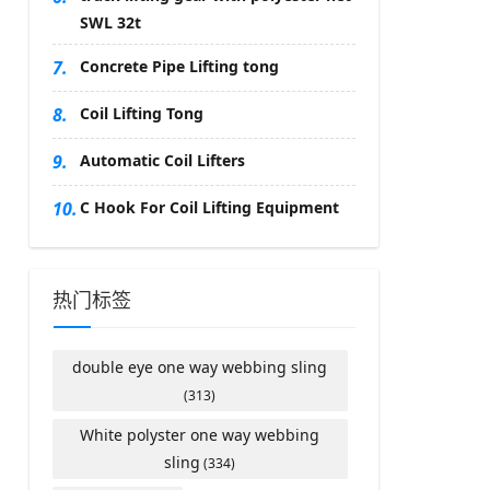
SWL 32t
7.
Concrete Pipe Lifting tong
8.
Coil Lifting Tong
9.
Automatic Coil Lifters
10.
C Hook For Coil Lifting Equipment
热门标签
double eye one way webbing sling
(313)
White polyster one way webbing
sling
(334)