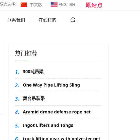
∷语言选择：
∷
∷
联系我们
在线订购
热门推荐
1.
300吨吊梁
2.
One Way Pipe Lifting Sling
3.
舞台吊装带
4.
Aramid drone defense rope net
5.
Ingot Lifters and Tongs
6.
truck lifting gear with polyester net