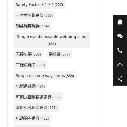
Safety Factor 8:1 7:1
(227)
一字型平衡吊梁
(569)
在
钢丝绳穿绳器
(564)
微
Single eye disposable webbing sling
(482)
05
无接头钢
钢丝绳
(508)
(577)
TO
军绿色绳子
(500)
Single use one way slings
(558)
化肥吊装网
(461)
可调式捆绑链条索具
(536)
双层小孔尼龙吊网
(571)
电动钢卷吊具
(452)