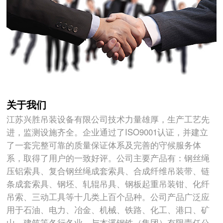
关于我们
江苏兴胜吊装设备有限公司技术力量雄厚，生产工艺先
进，监测设施齐全。企业通过了ISO9001认证，并建立
了一套完整可靠的质量保证体系及完善的守候服务体
系，取得了用户的一致好评。公司主要产品有：钢丝绳
压铝索具、复合钢丝绳成套索具、合成纤维吊装带、链
条成套索具、钢坯、轧辊吊具、钢板起重吊装钳、化纤
吊索、三动工具等十几类上百个品种。公司产品广泛应
用于石油、电力、冶金、机械、铁路、化工、港口、矿
山、建筑等各行各业。与本溪钢铁（集团）有限责任公