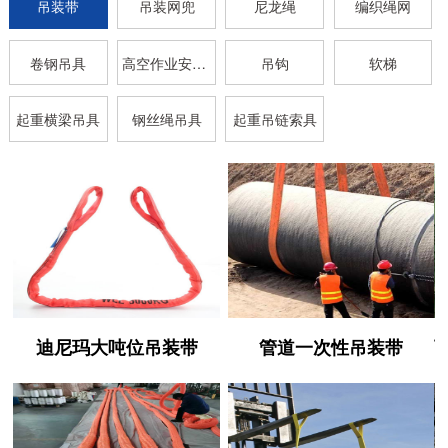
吊装带
吊装网兜
尼龙绳
编织绳网
卷钢吊具
高空作业安全带
吊钩
软梯
起重横梁吊具
钢丝绳吊具
起重吊链索具
迪尼玛大吨位吊装带
管道一次性吊装带