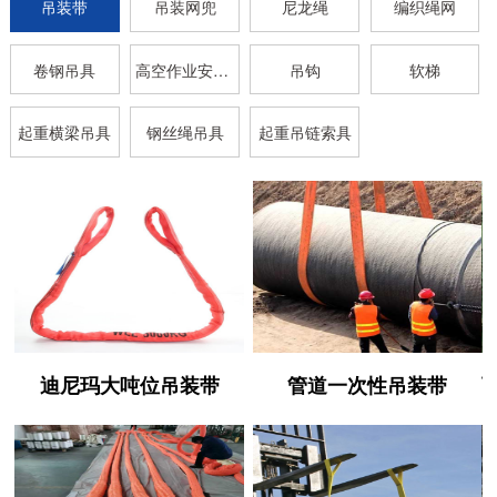
吊装带
吊装网兜
尼龙绳
编织绳网
卷钢吊具
高空作业安全带
吊钩
软梯
起重横梁吊具
钢丝绳吊具
起重吊链索具
迪尼玛大吨位吊装带
管道一次性吊装带