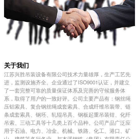
关于我们
江苏兴胜吊装设备有限公司技术力量雄厚，生产工艺先
进，监测设施齐全。企业通过了ISO9001认证，并建立
了一套完整可靠的质量保证体系及完善的守候服务体
系，取得了用户的一致好评。公司主要产品有：钢丝绳
压铝索具、复合钢丝绳成套索具、合成纤维吊装带、链
条成套索具、钢坯、轧辊吊具、钢板起重吊装钳、化纤
吊索、三动工具等十几类上百个品种。公司产品广泛应
用于石油、电力、冶金、机械、铁路、化工、港口、矿
山、建筑等各行各业。与本溪钢铁（集团）有限责任公