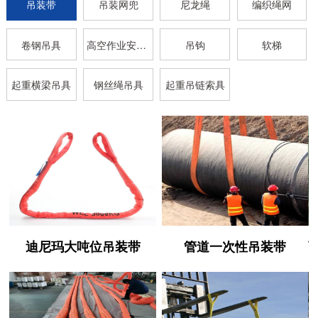
吊装带
吊装网兜
尼龙绳
编织绳网
卷钢吊具
高空作业安全带
吊钩
软梯
起重横梁吊具
钢丝绳吊具
起重吊链索具
迪尼玛大吨位吊装带
管道一次性吊装带