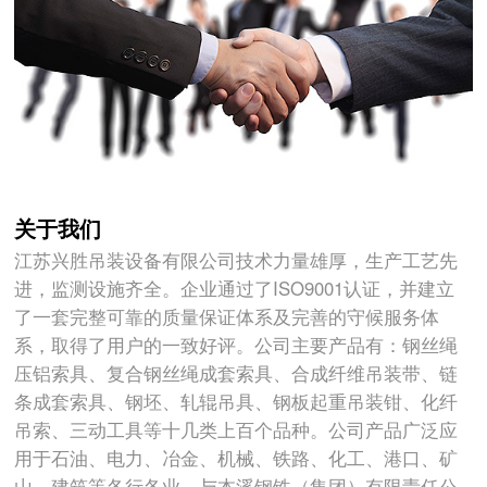
关于我们
江苏兴胜吊装设备有限公司技术力量雄厚，生产工艺先
进，监测设施齐全。企业通过了ISO9001认证，并建立
了一套完整可靠的质量保证体系及完善的守候服务体
系，取得了用户的一致好评。公司主要产品有：钢丝绳
压铝索具、复合钢丝绳成套索具、合成纤维吊装带、链
条成套索具、钢坯、轧辊吊具、钢板起重吊装钳、化纤
吊索、三动工具等十几类上百个品种。公司产品广泛应
用于石油、电力、冶金、机械、铁路、化工、港口、矿
山、建筑等各行各业。与本溪钢铁（集团）有限责任公