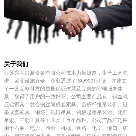
关于我们
江苏兴胜吊装设备有限公司技术力量雄厚，生产工艺先
进，监测设施齐全。企业通过了ISO9001认证，并建立
了一套完整可靠的质量保证体系及完善的守候服务体
系，取得了用户的一致好评。公司主要产品有：钢丝绳
压铝索具、复合钢丝绳成套索具、合成纤维吊装带、链
条成套索具、钢坯、轧辊吊具、钢板起重吊装钳、化纤
吊索、三动工具等十几类上百个品种。公司产品广泛应
用于石油、电力、冶金、机械、铁路、化工、港口、矿
山、建筑等各行各业。与本溪钢铁（集团）有限责任公