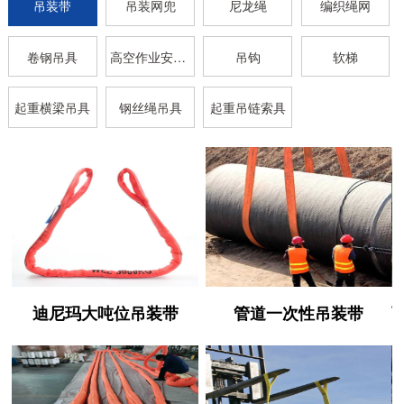
吊装带
吊装网兜
尼龙绳
编织绳网
卷钢吊具
高空作业安全带
吊钩
软梯
起重横梁吊具
钢丝绳吊具
起重吊链索具
迪尼玛大吨位吊装带
管道一次性吊装带