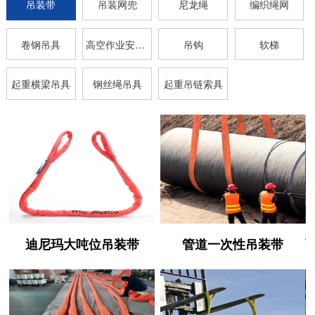
吊装带
吊装网兜
尼龙绳
编织绳网
卷钢吊具
高空作业安全带
吊钩
软梯
起重横梁吊具
钢丝绳吊具
起重吊链索具
迪尼玛大吨位吊装带
管道一次性吊装带