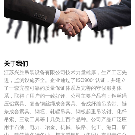
关于我们
江苏兴胜吊装设备有限公司技术力量雄厚，生产工艺先
进，监测设施齐全。企业通过了ISO9001认证，并建立
了一套完整可靠的质量保证体系及完善的守候服务体
系，取得了用户的一致好评。公司主要产品有：钢丝绳
压铝索具、复合钢丝绳成套索具、合成纤维吊装带、链
条成套索具、钢坯、轧辊吊具、钢板起重吊装钳、化纤
吊索、三动工具等十几类上百个品种。公司产品广泛应
用于石油、电力、冶金、机械、铁路、化工、港口、矿
山、建筑等各行各业。与本溪钢铁（集团）有限责任公