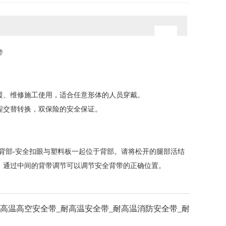
带
援、维修施工使用，适合任意形体的人员穿戴。
程交替转换，双保险的安全保证。
背部-安全扣眼与塑料板一起位于背部。请将松开的腿部活结
。通过中间的背带调节可以调节安全背带的正确位置。
高温高空安全带_耐高温安全带_耐高温消防安全带_耐