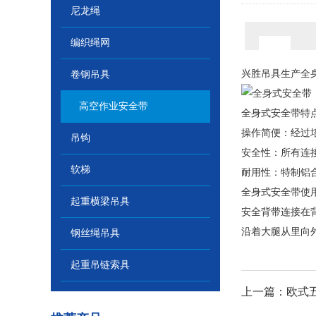
尼龙绳
编织绳网
兴胜
吊具
生产
全
卷钢吊具
高空作业安全带
全身式安全带特
操作简便：经过
吊钩
安全性：所有连
软梯
耐用性：特制铝
全身式安全带使
起重横梁吊具
安全背带连接在
沿着大腿从里向
钢丝绳吊具
起重吊链索具
上一篇：欧式