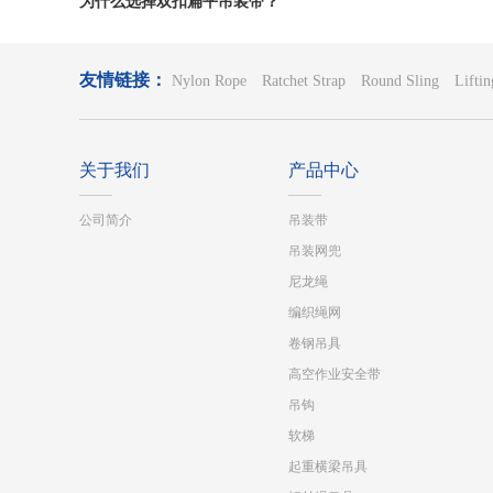
为什么选择双扣扁平吊装带？
友情链接：
Nylon Rope
Ratchet Strap
Round Sling
Lifti
关于我们
产品中心
公司简介
吊装带
吊装网兜
尼龙绳
编织绳网
卷钢吊具
高空作业安全带
吊钩
软梯
起重横梁吊具