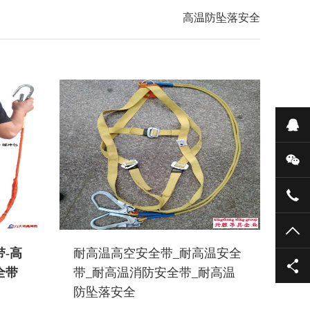
高温防坠落安全
在
微
052
TO
-高
耐高温高空安全带_耐高温安全
全带
带_耐高温消防安全带_耐高温
防坠落安全