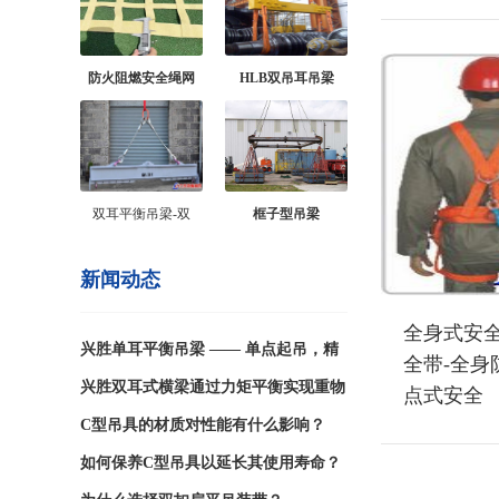
防火阻燃安全绳网
HLB双吊耳吊梁
双耳平衡吊梁-双
框子型吊梁
新闻动态
全身式安全
兴胜单耳平衡吊梁 —— 单点起吊，精
全带-全身
准平衡重载吊运
兴胜双耳式横梁通过力矩平衡实现重物
点式安全
平稳吊运,双侧对称吊耳协同作用,自动
C型吊具的材质对性能有什么影响？
补偿吊点偏差
如何保养C型吊具以延长其使用寿命？