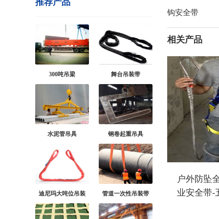
推荐产品
钩安全带
相关产品
300吨吊梁
舞台吊装带
水泥管吊具
钢卷起重吊具
户外防坠全
业安全带-
迪尼玛大吨位吊装
管道一次性吊装带