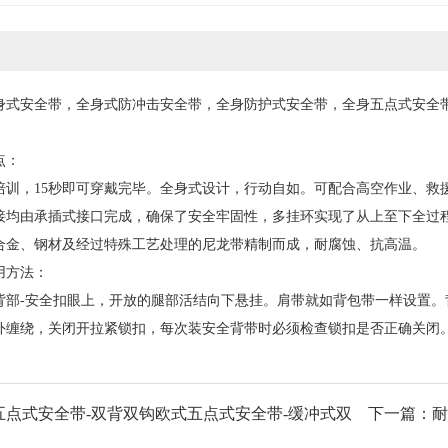
身式
安全带
，全身式防冲击安全带，全身防护式安全带，全身五点式安全
点：
培训，15秒即可穿戴完毕。全身式设计，行动自如。可配合
高空
作业、救
接均由承插式接口完成，确保了安全牢固性，多挂环实现了从上至下全过
合
金
、钢材及经过特殊工艺处理的尼龙带精制而成，耐腐蚀、抗高温。
用方法：
背部-安全扣眼上，开放的腿部活结向下悬挂。肩带就如背包带一样设置。
外缠绕，关闭开拉紧锁扣，每次装安全背带时必须检查锁扣是否正确关闭
五点式安全带-双背双钩欧式五点式安全带-缓冲式双
下一篇：耐