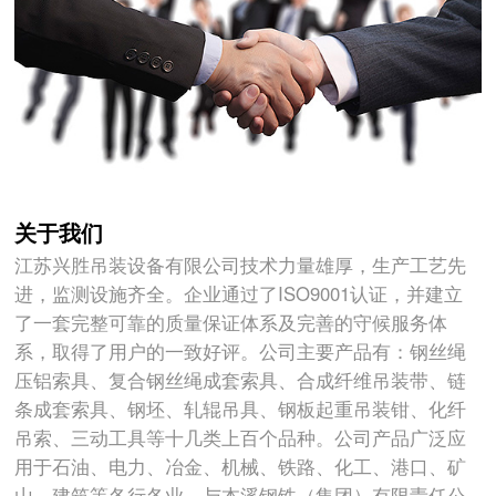
关于我们
江苏兴胜吊装设备有限公司技术力量雄厚，生产工艺先
进，监测设施齐全。企业通过了ISO9001认证，并建立
了一套完整可靠的质量保证体系及完善的守候服务体
系，取得了用户的一致好评。公司主要产品有：钢丝绳
压铝索具、复合钢丝绳成套索具、合成纤维吊装带、链
条成套索具、钢坯、轧辊吊具、钢板起重吊装钳、化纤
吊索、三动工具等十几类上百个品种。公司产品广泛应
用于石油、电力、冶金、机械、铁路、化工、港口、矿
山、建筑等各行各业。与本溪钢铁（集团）有限责任公