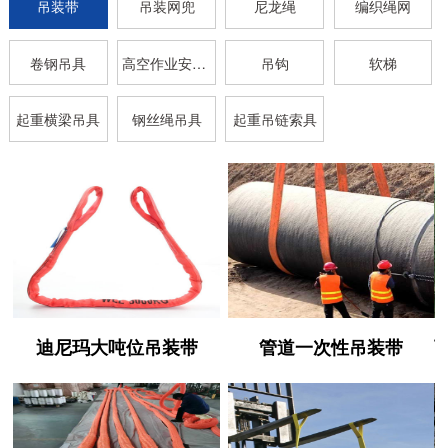
吊装带
吊装网兜
尼龙绳
编织绳网
卷钢吊具
高空作业安全带
吊钩
软梯
起重横梁吊具
钢丝绳吊具
起重吊链索具
迪尼玛大吨位吊装带
管道一次性吊装带