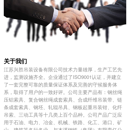
关于我们
江苏兴胜吊装设备有限公司技术力量雄厚，生产工艺先
进，监测设施齐全。企业通过了ISO9001认证，并建立
了一套完整可靠的质量保证体系及完善的守候服务体
系，取得了用户的一致好评。公司主要产品有：钢丝绳
压铝索具、复合钢丝绳成套索具、合成纤维吊装带、链
条成套索具、钢坯、轧辊吊具、钢板起重吊装钳、化纤
吊索、三动工具等十几类上百个品种。公司产品广泛应
用于石油、电力、冶金、机械、铁路、化工、港口、矿
山、建筑等各行各业。与本溪钢铁（集团）有限责任公