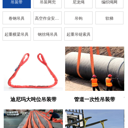
吊装带
吊装网兜
尼龙绳
编织绳网
卷钢吊具
高空作业安全带
吊钩
软梯
起重横梁吊具
钢丝绳吊具
起重吊链索具
迪尼玛大吨位吊装带
管道一次性吊装带