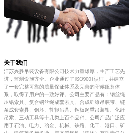
关于我们
江苏兴胜吊装设备有限公司技术力量雄厚，生产工艺先
进，监测设施齐全。企业通过了ISO9001认证，并建立
了一套完整可靠的质量保证体系及完善的守候服务体
系，取得了用户的一致好评。公司主要产品有：钢丝绳
压铝索具、复合钢丝绳成套索具、合成纤维吊装带、链
条成套索具、钢坯、轧辊吊具、钢板起重吊装钳、化纤
吊索、三动工具等十几类上百个品种。公司产品广泛应
用于石油、电力、冶金、机械、铁路、化工、港口、矿
山、建筑等各行各业。与本溪钢铁（集团）有限责任公