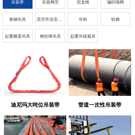
吊装带
吊装网兜
尼龙绳
编织绳网
卷钢吊具
高空作业安全带
吊钩
软梯
起重横梁吊具
钢丝绳吊具
起重吊链索具
迪尼玛大吨位吊装带
管道一次性吊装带