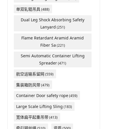
单双轧辊吊具
(488)
Dual Leg Shock Absorbing Safety
Lanyard
(251)
Flame Retardant Aramid Aramid
Fiber Sa
(221)
Semi Automatic Container Lifting
Spreader
(471)
航空运输系留网
(559)
集装箱防风带
(479)
Container Door safety rope
(459)
Large Scale Lifting Sling
(183)
宽体扁平起重吊带
(413)
牵引钢丝绳
资质
(510)
(500)