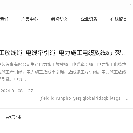
我们
产品中心
新闻动态
企业资质
在线留言
电力施工放线绳_电缆牵引绳_电力施工电缆放线绳_架线施工牵引绳_电力施工放线牵引绳_放线施工导引绳
吊装设备有限公司生产电力施工放线绳，电缆牵引绳，电力施工电缆放
线施工牵引绳，电力施工放线牵引绳，放线施工导引绳。电力施工放线
引绳、电力...
2024-01-08
271
[field:id runphp=yes] global $dsql; $tags = ''; $query = "SELECT tag FROM `#@__taglist` WHERE aid='@me' "; $dsql->Execute('tag',$query); while($row = $dsql->GetArray('tag')) { $tags .= "#
共
1
页
1
条