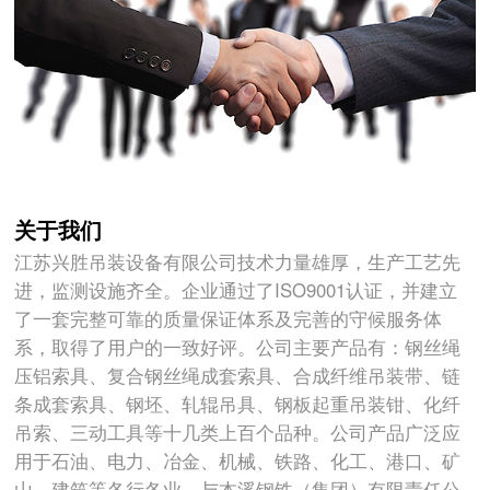
关于我们
江苏兴胜吊装设备有限公司技术力量雄厚，生产工艺先
进，监测设施齐全。企业通过了ISO9001认证，并建立
了一套完整可靠的质量保证体系及完善的守候服务体
系，取得了用户的一致好评。公司主要产品有：钢丝绳
压铝索具、复合钢丝绳成套索具、合成纤维吊装带、链
条成套索具、钢坯、轧辊吊具、钢板起重吊装钳、化纤
吊索、三动工具等十几类上百个品种。公司产品广泛应
用于石油、电力、冶金、机械、铁路、化工、港口、矿
山、建筑等各行各业。与本溪钢铁（集团）有限责任公