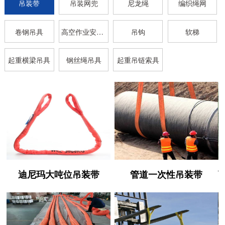
吊装带
吊装网兜
尼龙绳
编织绳网
卷钢吊具
高空作业安全带
吊钩
软梯
起重横梁吊具
钢丝绳吊具
起重吊链索具
迪尼玛大吨位吊装带
管道一次性吊装带