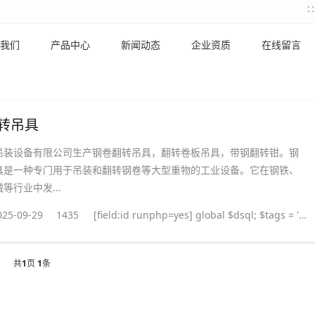
我们
产品中心
新闻动态
企业资质
在线留言
转吊具
吊装设备有限公司生产钢卷翻转吊具，翻转卷板吊具，带钢翻转钳。钢
具是一种专门用于吊装和翻转钢卷等大型重物的工业设备。它在钢铁、
等行业中发...
025-09-29
1435
[field:id runphp=yes] global $dsql; $tags = ''; $query = "SELECT tag FROM `#@__taglist` WHERE aid='@me' "; $dsql->Execute('tag',$query); while($row = $dsql->GetArray('tag')) { $tags .= "#
共
1
页
1
条