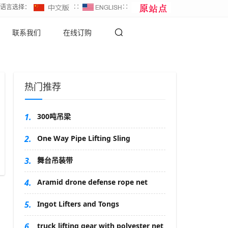
∷语言选择：
∷
∷
联系我们
在线订购
热门推荐
1.
300吨吊梁
2.
One Way Pipe Lifting Sling
3.
舞台吊装带
4.
Aramid drone defense rope net
5.
Ingot Lifters and Tongs
6.
truck lifting gear with polyester net