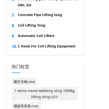
SWL 32t
7.
Concrete Pipe Lifting tong
8.
Coil Lifting Tong
9.
Automatic Coil Lifters
10.
C Hook For Coil Lifting Equipment
热门标签
玻纤方绳
(444)
1 tonne round webbing sling 1000kg
lifting sling
(327)
钢锭吊夹具
(504)