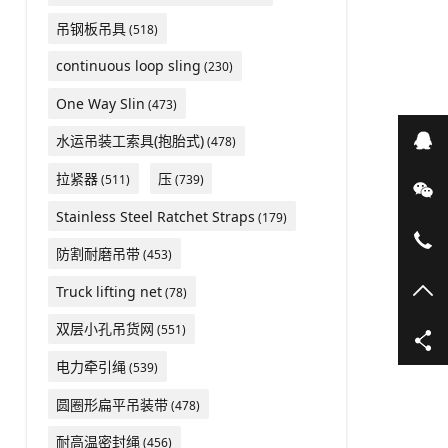
吊钢板吊具
(518)
continuous loop sling
(230)
One Way Slin
(473)
在
水运吊装工索具(抱胎式)
(478)
拉紧器
压
(511)
(739)
微
Stainless Steel Ratchet Straps
(179)
05
防割耐磨吊带
(453)
TO
Truck lifting net
(78)
双层小孔吊货网
(551)
电力牵引绳
(539)
圆圈形扁平吊装带
(478)
耐高温密封绳
(456)