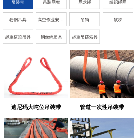
吊装带
吊装网兜
尼龙绳
编织绳网
卷钢吊具
高空作业安全带
吊钩
软梯
起重横梁吊具
钢丝绳吊具
起重吊链索具
迪尼玛大吨位吊装带
管道一次性吊装带