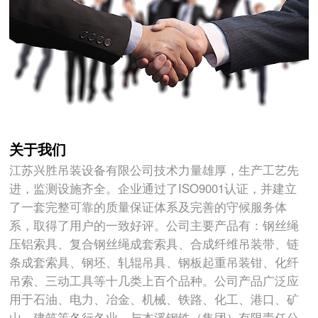
关于我们
江苏兴胜吊装设备有限公司技术力量雄厚，生产工艺先
进，监测设施齐全。企业通过了ISO9001认证，并建立
了一套完整可靠的质量保证体系及完善的守候服务体
系，取得了用户的一致好评。公司主要产品有：钢丝绳
压铝索具、复合钢丝绳成套索具、合成纤维吊装带、链
条成套索具、钢坯、轧辊吊具、钢板起重吊装钳、化纤
吊索、三动工具等十几类上百个品种。公司产品广泛应
用于石油、电力、冶金、机械、铁路、化工、港口、矿
山、建筑等各行各业。与本溪钢铁（集团）有限责任公