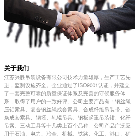
关于我们
江苏兴胜吊装设备有限公司技术力量雄厚，生产工艺先
进，监测设施齐全。企业通过了ISO9001认证，并建立
了一套完整可靠的质量保证体系及完善的守候服务体
系，取得了用户的一致好评。公司主要产品有：钢丝绳
压铝索具、复合钢丝绳成套索具、合成纤维吊装带、链
条成套索具、钢坯、轧辊吊具、钢板起重吊装钳、化纤
吊索、三动工具等十几类上百个品种。公司产品广泛应
用于石油、电力、冶金、机械、铁路、化工、港口、矿