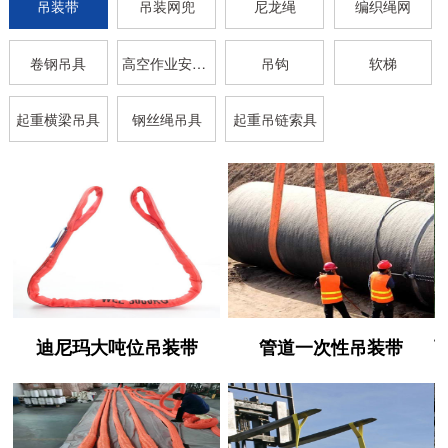
吊装带
吊装网兜
尼龙绳
编织绳网
卷钢吊具
高空作业安全带
吊钩
软梯
起重横梁吊具
钢丝绳吊具
起重吊链索具
迪尼玛大吨位吊装带
管道一次性吊装带