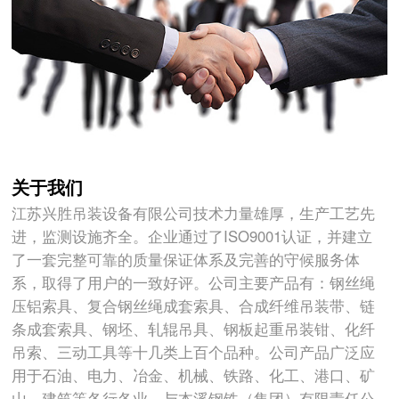
关于我们
江苏兴胜吊装设备有限公司技术力量雄厚，生产工艺先
进，监测设施齐全。企业通过了ISO9001认证，并建立
了一套完整可靠的质量保证体系及完善的守候服务体
系，取得了用户的一致好评。公司主要产品有：钢丝绳
压铝索具、复合钢丝绳成套索具、合成纤维吊装带、链
条成套索具、钢坯、轧辊吊具、钢板起重吊装钳、化纤
吊索、三动工具等十几类上百个品种。公司产品广泛应
用于石油、电力、冶金、机械、铁路、化工、港口、矿
山、建筑等各行各业。与本溪钢铁（集团）有限责任公