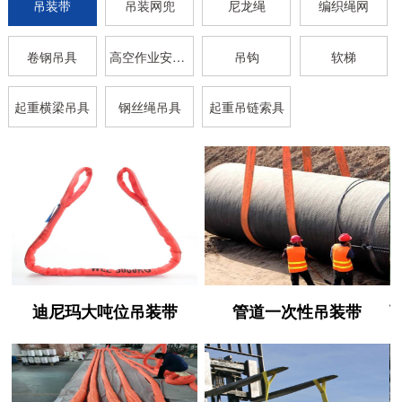
吊装带
吊装网兜
尼龙绳
编织绳网
卷钢吊具
高空作业安全带
吊钩
软梯
起重横梁吊具
钢丝绳吊具
起重吊链索具
迪尼玛大吨位吊装带
管道一次性吊装带